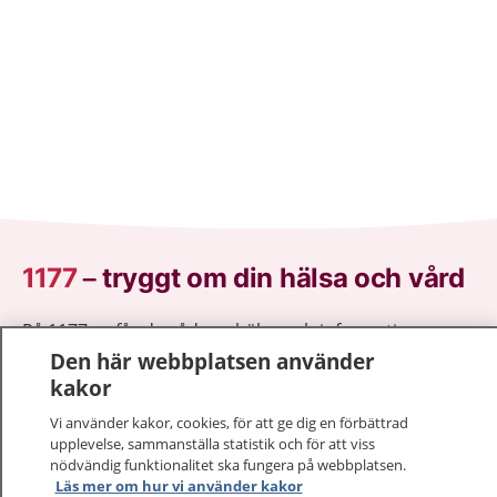
1177
–
tryggt om din hälsa och vård
På 1177.se får du råd om hälsa och information om
sjukdomar och vilka mottagningar du kan kontakta.
Den här webbplatsen använder
Logga in för att läsa din journal och göra dina
kakor
vårdärenden. Ring telefonnummer 1177 för
Vi använder kakor, cookies, för att ge dig en förbättrad
sjukvårdsrådgivning dygnet runt.
upplevelse, sammanställa statistik och för att viss
1177 ger dig råd när du vill må bättre.
nödvändig funktionalitet ska fungera på webbplatsen.
Läs mer om hur vi använder kakor