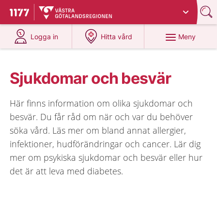
Du har valt region
Västra Götaland
.
Till startsidan för 1177
på 1177.se
på 1177.se
Meny
Logga in
Hitta vård
Sjukdomar och besvär
Här finns information om olika sjukdomar och
besvär. Du får råd om när och var du behöver
söka vård. Läs mer om bland annat allergier,
infektioner, hudförändringar och cancer. Lär dig
mer om psykiska sjukdomar och besvär eller hur
det är att leva med diabetes.