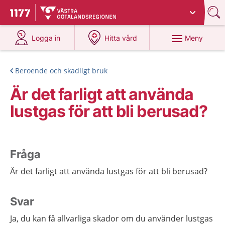
Du har valt region
Västra Götaland
.
Till startsidan för 1177
på 1177.se
på 1177.se
Meny
Logga in
Hitta vård
Beroende och skadligt bruk
Är det farligt att använda
lustgas för att bli berusad?
Fråga
Är det farligt att använda lustgas för att bli berusad?
Svar
Ja, du kan få allvarliga skador om du använder lustgas