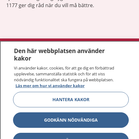
1177 ger dig råd när du vill må bättre.
Visa inn
1177 på flera språk
Den här webbplatsen använder
kakor
Visa inn
Om 1177
Vi använder kakor, cookies, för att ge dig en förbättrad
upplevelse, sammanställa statistik och för att viss
Visa inn
nödvändig funktionalitet ska fungera på webbplatsen.
Kontakt
Läs mer om hur vi använder kakor
HANTERA KAKOR
Behandling av personuppgifter
Hantering av kakor
GODKÄNN NÖDVÄNDIGA
Inställningar för kakor