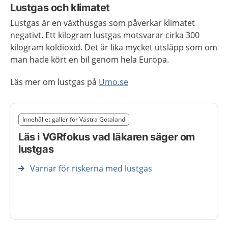
Lustgas och klimatet
Lustgas är en växthusgas som påverkar klimatet
negativt. Ett kilogram lustgas motsvarar cirka 300
kilogram koldioxid. Det är lika mycket utsläpp som om
man hade kört en bil genom hela Europa.
Läs mer om lustgas på
Umo.se
Slut på det regionala tillägget från region Västra Göta
Innehållet gäller för Västra Götaland
Nedan innehåll gäller region Västra Götaland
Läs i VGRfokus vad läkaren säger om
lustgas
Varnar för riskerna med lustgas