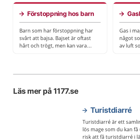
oftast i
läkare, även om du bara har haft
allvarli
en enstaka blödning.
Förstoppning hos barn
Gas
Barn som har förstoppning har
Gas i ma
svårt att bajsa. Bajset är oftast
något so
hårt och trögt, men kan vara
av luft s
mjukt eller till och med löst. Det är
bildas i
också vanligt att ha ont i magen.
bryter n
Förstoppning kan vara tillfällig
gaser ka
eller pågå en längre tid. Ibland
och att d
behöver barnet använda
inte skad
Läs mer på 1177.se
läkemedel som gör bajset
en allvar
mjukare.
Turistdiarré
Turistdiarré är ett sam
lös mage som du kan få 
risk att få turistdiarré i