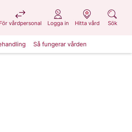
på 1177.se
på 1177.se
på 1177.se
på 1177.se
För vårdpersonal
Logga in
Hitta vård
Sök
ehandling
Så fungerar vården