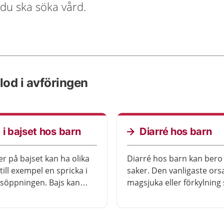
du ska söka vård.
lod i avföringen
 i bajset hos barn
Diarré hos barn
ler på bajset kan ha olika
Diarré hos barn kan bero 
till exempel en spricka i
saker. Den vanligaste ors
söppningen. Bajs kan
magsjuka eller förkylning
rgas av något som barnet
beror på virus. Diarré går
. Då kan det se ut som
över av sig själv, men det 
d i bajset hos barn är
att få i sig mer vätska än v