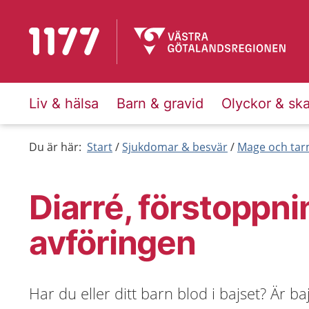
Till startsidan för 1177
Liv & hälsa
Barn & gravid
Olyckor & sk
Du är här:
Start
Sjukdomar & besvär
Mage och ta
Diarré, förstoppni
avföringen
Har du eller ditt barn blod i bajset? Är ba