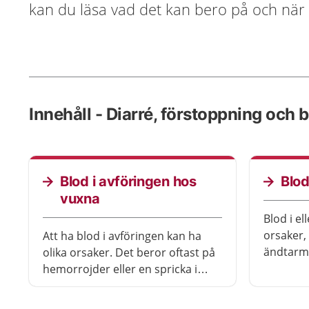
kan du läsa vad det kan bero på och när 
Innehåll - Diarré, förstoppning och b
Blod i avföringen hos
Blod
vuxna
Blod i el
orsaker, 
Att ha blod i avföringen kan ha
ändtarm
olika orsaker. Det beror oftast på
också fä
hemorrojder eller en spricka i
har ätit
ändtarmsöppningen. Men det är
blod. Blo
viktigt att du blir undersökt av en