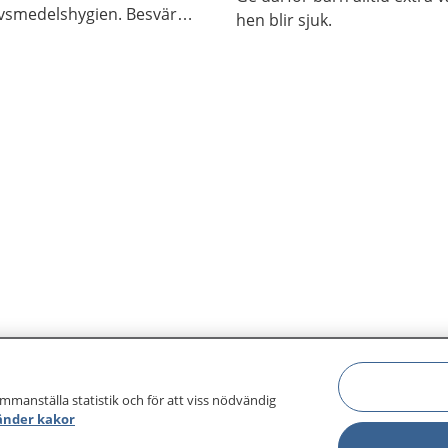
livsmedelshygien. Besvären
hen blir sjuk.
l fyra dagar.
ammanställa statistik och för att viss nödvändig
änder kakor