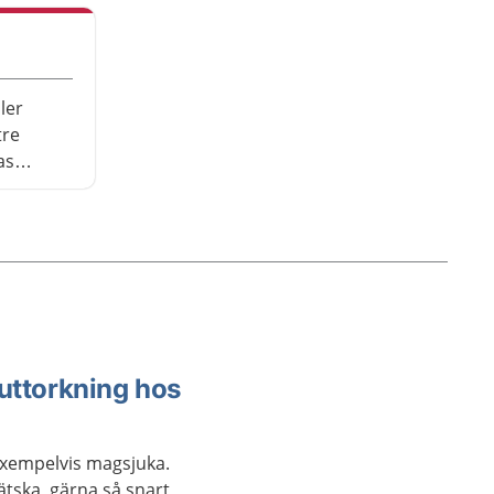
ler
tre
as
ar besvär
 uttorkning hos
 exempelvis magsjuka.
vätska, gärna så snart