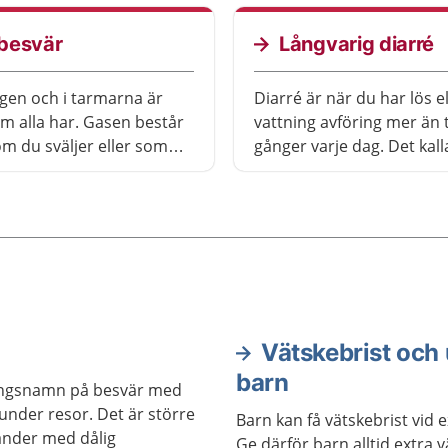
nget tecken på någon
gare sjukdom.
besvär
Långvarig diarré
gen och i tarmarna är
Diarré är när du har lös el
m alla har. Gasen består
vattning avföring mer än 
om du sväljer eller som
gånger varje dag. Det kall
 tjocktarmen när kroppen
långvarig diarré om du h
er mat och dryck. Att ha
i mer än två veckor.
n göra att magen sväller
u får ont, men är oftast
ligt och beror sällan på
lig sjukdom.
Vätskebrist och
barn
lingsnamn på besvär med
under resor. Det är större
Barn kan få vätskebrist vid
 länder med dålig
Ge därför barn alltid extra 