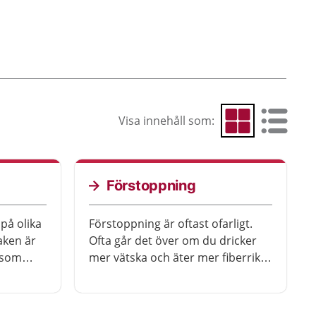
Visa innehåll som:
Visa som rutnät
Visa som 
Förstoppning
på olika
Förstoppning är oftast ofarligt.
aken är
Ofta går det över om du dricker
 som
mer vätska och äter mer fiberrik
 oftast
mat.
är viktigt
anligt.