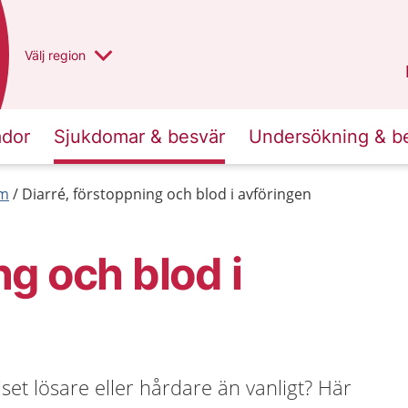
Du har valt region
Välj
en annan
region
Västra Götaland
.
ador
Sjukdomar & besvär
Undersökning & b
rm
Diarré, förstoppning och blod i avföringen
ng och blod i
jset lösare eller hårdare än vanligt? Här