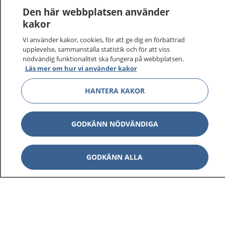
Den här webbplatsen använder
kakor
Vi använder kakor, cookies, för att ge dig en förbättrad
1177
–
tryggt om din hälsa och vård
upplevelse, sammanställa statistik och för att viss
nödvändig funktionalitet ska fungera på webbplatsen.
Läs mer om hur vi använder kakor
På 1177.se får du råd om hälsa och information om
sjukdomar och vilka mottagningar du kan kontakta.
HANTERA KAKOR
Logga in för att läsa din journal och göra dina
vårdärenden. Ring telefonnummer 1177 för
sjukvårdsrådgivning dygnet runt.
GODKÄNN NÖDVÄNDIGA
1177 ger dig råd när du vill må bättre.
GODKÄNN ALLA
Visa inn
1177 på flera språk
Visa inn