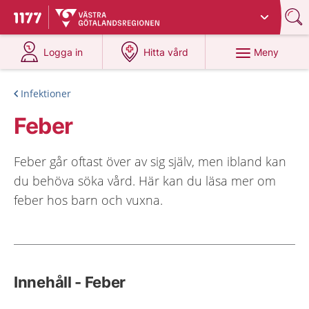
Du har valt region
Västra Götaland
.
Till startsidan för 1177
på 1177.se
på 1177.se
Meny
Logga in
Hitta vård
Infektioner
Feber
Feber går oftast över av sig själv, men ibland kan
du behöva söka vård. Här kan du läsa mer om
feber hos barn och vuxna.
Innehåll - Feber