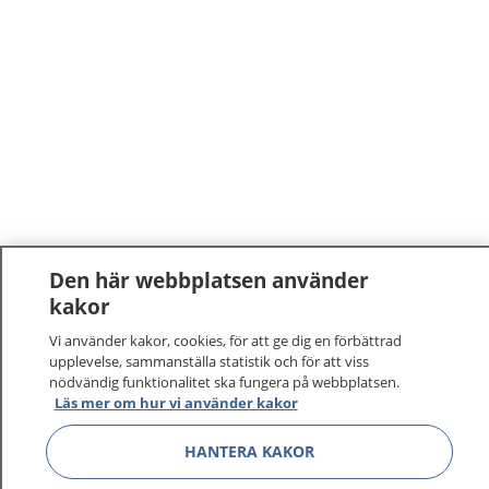
Den här webbplatsen använder
kakor
1177
–
tryggt om din hälsa och vård
Vi använder kakor, cookies, för att ge dig en förbättrad
upplevelse, sammanställa statistik och för att viss
På 1177.se får du råd om hälsa och information om
nödvändig funktionalitet ska fungera på webbplatsen.
sjukdomar och vilka mottagningar du kan kontakta.
Läs mer om hur vi använder kakor
Logga in för att läsa din journal och göra dina
vårdärenden. Ring telefonnummer 1177 för
HANTERA KAKOR
sjukvårdsrådgivning dygnet runt.