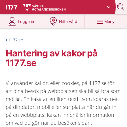
Du har valt region
Västra Götaland
.
Till startsidan för 1177
på 1177.se
på 1177.se
Meny
Logga in
Hitta vård
1177.se
Hantering av kakor på
1177.se
Vi använder kakor, eller cookies, på 1177.se för
att dina besök på webbplatsen ska bli så bra som
möjligt. En kaka är en liten textfil som sparas ner
på din dator, mobil eller surfplatta när du går in
på en webbplats. Kakan innehåller information
om vad du gör när du besöker sidan.