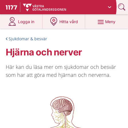
Du har valt region
Västra Götaland
.
Till startsidan för 1177
på 1177.se
på 1177.se
Meny
Logga in
Hitta vård
Sjukdomar & besvär
Hjärna och nerver
Här kan du läsa mer om sjukdomar och besvär
som har att göra med hjärnan och nerverna.