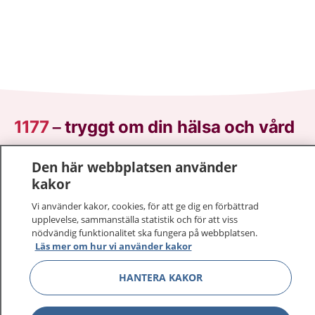
1177
–
tryggt om din hälsa och vård
På 1177.se får du råd om hälsa och information om
Den här webbplatsen använder
sjukdomar och vilka mottagningar du kan kontakta.
kakor
Logga in för att läsa din journal och göra dina
Vi använder kakor, cookies, för att ge dig en förbättrad
vårdärenden. Ring telefonnummer 1177 för
upplevelse, sammanställa statistik och för att viss
sjukvårdsrådgivning dygnet runt.
nödvändig funktionalitet ska fungera på webbplatsen.
1177 ger dig råd när du vill må bättre.
Läs mer om hur vi använder kakor
HANTERA KAKOR