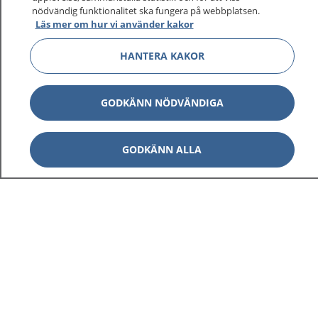
1177 ger dig råd när du vill må bättre.
nödvändig funktionalitet ska fungera på webbplatsen.
Läs mer om hur vi använder kakor
HANTERA KAKOR
Visa inn
1177 på flera språk
GODKÄNN NÖDVÄNDIGA
Visa inn
Om 1177
GODKÄNN ALLA
Visa inn
Kontakt
Behandling av personuppgifter
Hantering av kakor
Inställningar för kakor