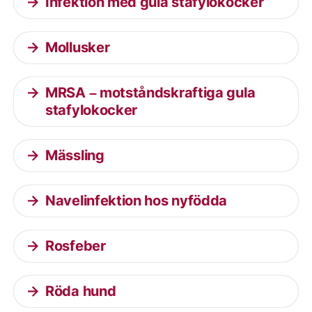
Infektion med gula stafylokocker
Mollusker
MRSA – motståndskraftiga gula
stafylokocker
Mässling
Navelinfektion hos nyfödda
Rosfeber
Röda hund