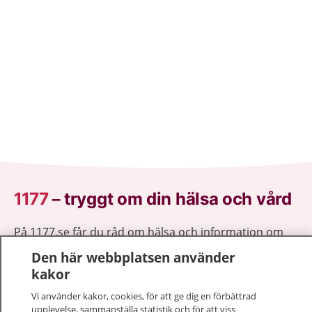
1177
–
tryggt om din hälsa och vård
På 1177.se får du råd om hälsa och information om
sjukdomar och vilka mottagningar du kan kontakta.
Den här webbplatsen använder
Logga in för att läsa din journal och göra dina
kakor
vårdärenden. Ring telefonnummer 1177 för
Vi använder kakor, cookies, för att ge dig en förbättrad
sjukvårdsrådgivning dygnet runt.
upplevelse, sammanställa statistik och för att viss