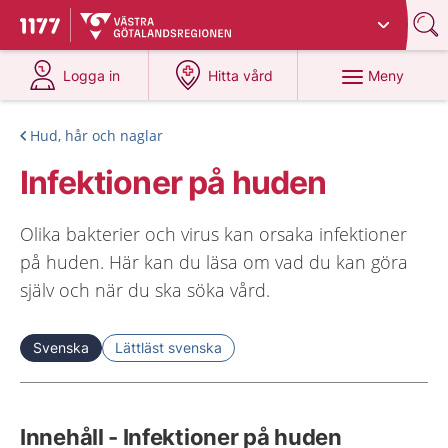
Du har valt region
Västra Götaland
.
Till startsidan för 1177
på 1177.se
på 1177.se
Meny
Logga in
Hitta vård
Hud, hår och naglar
Infektioner på huden
Olika bakterier och virus kan orsaka infektioner
på huden. Här kan du läsa om vad du kan göra
själv och när du ska söka vård.
Svenska
Lättläst svenska
Innehåll - Infektioner på huden