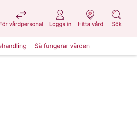
på 1177.se
på 1177.se
på 1177.se
på 1177.se
För vårdpersonal
Logga in
Hitta vård
Sök
ehandling
Så fungerar vården