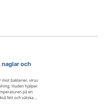
 naglar och
 mot bakterier, virus
ålning. Huden hjälper
temperaturen på en
kså fett och vätska
 torka ut.