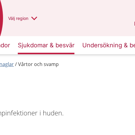
Du har valt region
Välj
en annan
region
Västra Götaland
.
ador
Sjukdomar & besvär
Undersökning & b
naglar
Vårtor och svamp
pinfektioner i huden.