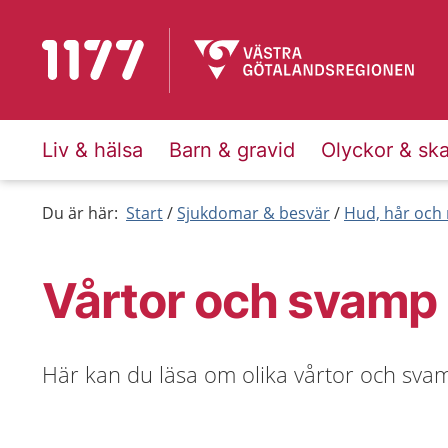
Till startsidan för 1177
Liv & hälsa
Barn & gravid
Olyckor & sk
Du är här:
Start
Sjukdomar & besvär
Hud, hår och 
Vårtor och svamp
Här kan du läsa om olika vårtor och svam