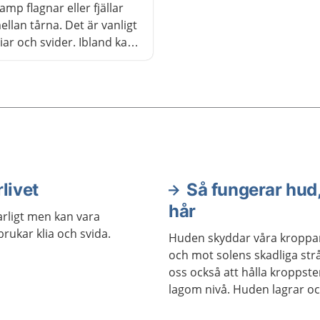
amp flagnar eller fjällar
l.
llan tårna. Det är vanligt
liar och svider. Ibland kan
prickor i huden. Barn
 år får sällan fotsvamp.
jälv behandla fotsvamp.
livet
Så fungerar hud,
hår
arligt men kan vara
brukar klia och svida.
Huden skyddar våra kroppar
och mot solens skadliga str
oss också att hålla kropps
lagom nivå. Huden lagrar oc
och hindrar kroppen från att