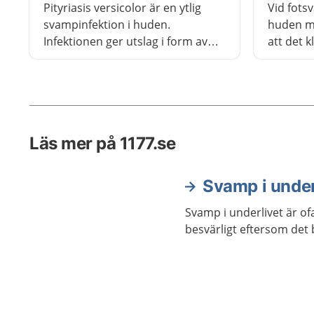
Pityriasis versicolor är en ytlig
Vid fotsv
läkemede
svampinfektion i huden.
huden me
Infektionen ger utslag i form av
att det k
små fläckar. Ibland flyter många
det bli s
fläckar ihop och bildar större
under tio
områden. Sjukdomen smittar inte
Du kan s
och kan behandlas med ett
receptfritt läkemedel.
Läs mer på 1177.se
Svamp i under
Svamp i underlivet är of
besvärligt eftersom det 