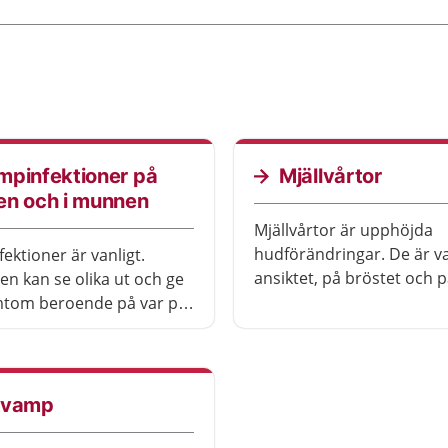
mpinfektioner på
Mjällvårtor
en och i munnen
Mjällvårtor är upphöjda
hudförändringar. De är va
ektioner är vanligt.
ansiktet, på bröstet och 
nen kan se olika ut och ge
ryggen. Mjällvårtor kan 
mtom beroende på var på
redan i tjugoårsåldern, m
den finns. På huden kan
vanligare ju äldre man blir
xempel få utslag som kliar.
Vårtorna smittar inte och 
 kan det bli rött och
ofarliga.
vampinfektioner på huden
svamp
nnen försvinner ofta med
ng av receptfria