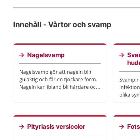
Innehåll - Vårtor och svamp
Nagelsvamp
Sva
hud
Nagelsvamp gör att nageln blir
gulaktig och får en tjockare form.
Svampinf
Nageln kan ibland bli hårdare och
Infektio
ibland mjuk och skör. Oftast är det
olika sy
tånaglar som angrips, men du kan
kroppen 
också få svamp i fingernaglar. Du
du till e
behöver inte behandla
I munnen
nagelsvamp om du inte har
svida. S
Pityriasis versicolor
Fot
besvär.
och i mu
behandli