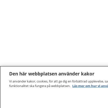
Den här webbplatsen använder kakor
Vi använder kakor, cookies, för att ge dig en förbättrad upplevelse, s
funktionalitet ska fungera på webbplatsen.
Läs mer om hur vi anv
1177
–
tryggt om din hälsa och vård