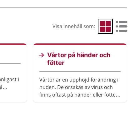
Visa innehåll som:
Visa som rutnät
Visa som 
Vårtor på händer och
fötter
nligast i
Vårtor är en upphöjd förändring i
på
huden. De orsakas av virus och
komma
finns oftast på händer eller fötter.
en de är
Vårtor försvinner oftast av sig
.
själv, men ibland behöver de
är helt
behandlas.