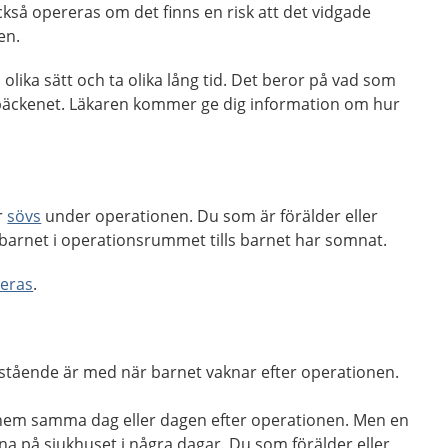
kså opereras om det finns en risk att det vidgade
ren.
 olika sätt och ta olika lång tid. Det beror på vad som
bäckenet. Läkaren kommer ge dig information om hur
r
sövs
under operationen. Du som är förälder eller
barnet i operationsrummet tills barnet har somnat.
reras
.
rstående är med när barnet vaknar efter operationen.
a hem samma dag eller dagen efter operationen. Men en
a på sjukhuset i några dagar. Du som förälder eller