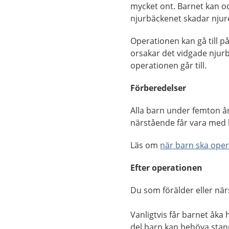
mycket ont. Barnet kan oc
njurbäckenet skadar nju
Operationen kan gå till på
orsakar det vidgade njur
operationen går till.
Förberedelser
Alla barn under femton å
närstående får vara med 
Läs om
när barn ska ope
Efter operationen
Du som förälder eller nä
Vanligtvis får barnet åk
del barn kan behöva stann