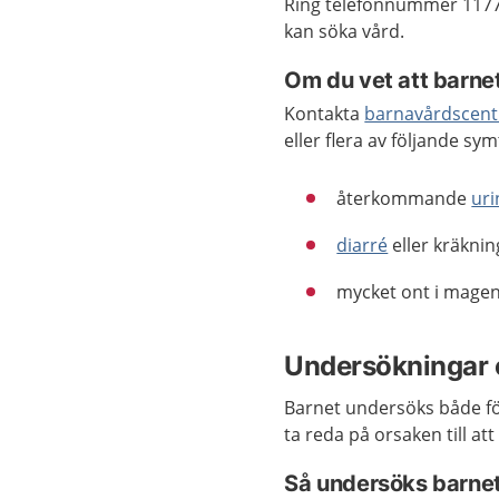
Ring telefonnummer 1177
kan söka vård.
Om du vet att barne
Kontakta
barnavårdscent
eller flera av följande s
återkommande
uri
diarré
eller kräknin
mycket ont i magen
Undersökningar 
Barnet undersöks både fö
ta reda på orsaken till at
Så undersöks barnet