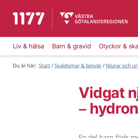
Till startsidan för 1177
Liv & hälsa
Barn & gravid
Olyckor & sk
Du är här:
Start
Sjukdomar & besvär
Njurar och ur
Vidgat n
– hydron
En del barn föds me