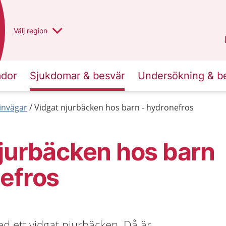
Du har valt region
Välj
en annan
region
Västra Götaland
.
ador
Sjukdomar & besvär
Undersökning & b
invägar
Vidgat njurbäcken hos barn - hydronefros
jurbäcken hos barn
efros
d ett vidgat njurbäcken. Då är