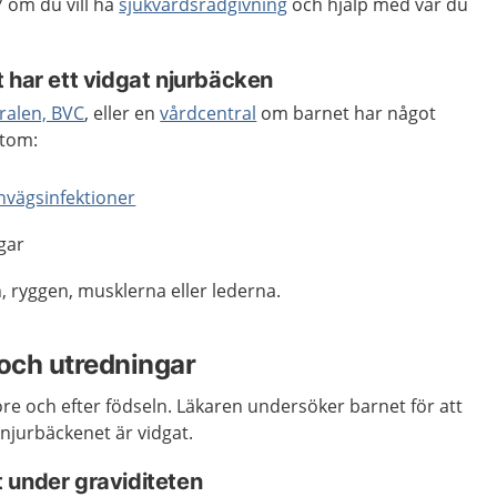
 om du vill ha
sjukvårdsrådgivning
och hjälp med var du
t har ett vidgat njurbäcken
ralen, BVC
, eller en
vårdcentral
om barnet har något
ymtom:
nvägsinfektioner
gar
, ryggen, musklerna eller lederna.
och utredningar
re och efter födseln. Läkaren undersöker barnet för att
t njurbäckenet är vidgat.
 under graviditeten