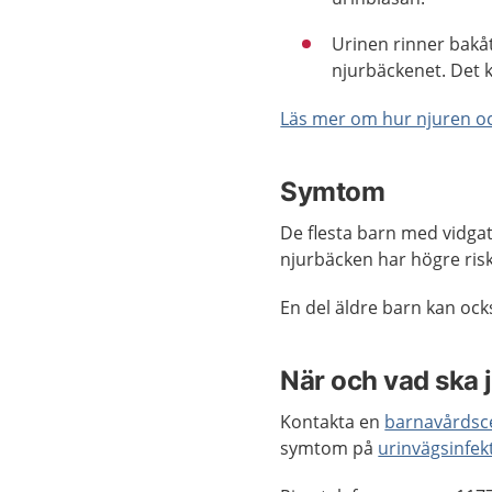
Urinen rinner bakåt 
njurbäckenet. Det k
Läs mer om hur njuren o
Symtom
De flesta barn med vidga
njurbäcken har högre ri
En del äldre barn kan ock
När och vad ska 
Kontakta en
barnavårdsc
symtom på
urinvägsinfek