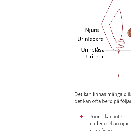
Det kan finnas många olika
det kan ofta bero på följa
Urinen kan inte ri
hinder mellan njur
urinblåsan.