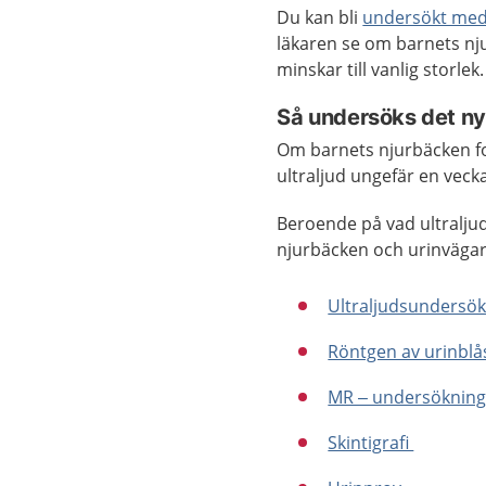
Du kan bli
undersökt med 
läkaren se om barnets nju
minskar till vanlig storlek
Så undersöks det n
Om barnets njurbäcken for
ultraljud ungefär en veck
Beroende på vad ultraljud
njurbäcken och urinvägar 
Ultraljudsundersö
Röntgen av urinblå
MR – undersöknin
Skintigrafi