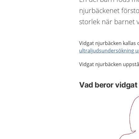
njurbäckenet försto
storlek när barnet
Vidgat njurbäcken kallas 
ultraljudsundersökning u
Vidgat njurbäcken uppstår
Vad beror vidgat