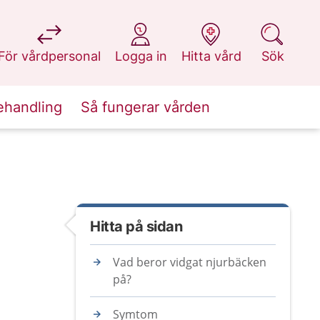
på 1177.se
på 1177.se
på 1177.se
på 1177.se
För vårdpersonal
Logga in
Hitta vård
Sök
ehandling
Så fungerar vården
Hitta på sidan
Vad beror vidgat njurbäcken
på?
Symtom