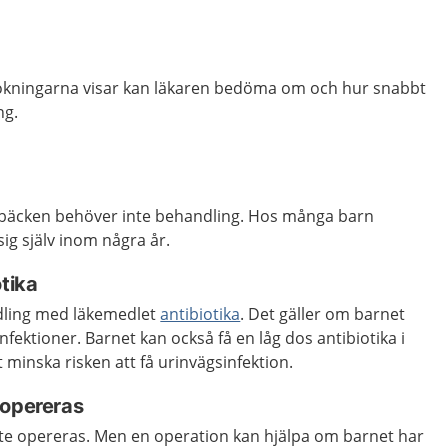
kningarna visar kan läkaren bedöma om och hur snabbt
ng.
rbäcken behöver inte behandling. Hos många barn
ig själv inom några år.
otika
dling med läkemedlet
antibiotika
. Det gäller om barnet
fektioner. Barnet kan också få en låg dos antibiotika i
t minska risken att få urinvägsinfektion.
 opereras
nte opereras. Men en operation kan hjälpa om barnet har