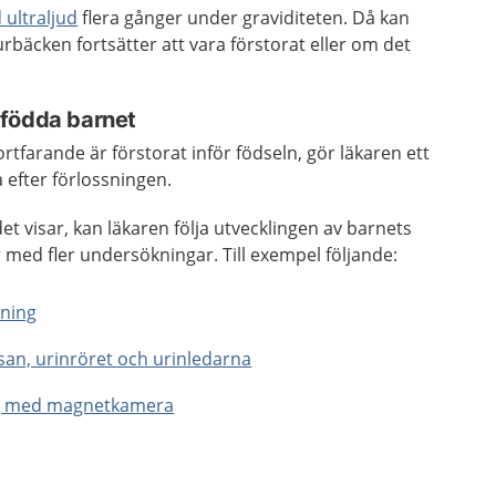
ultraljud
flera gånger under graviditeten. Då kan
rbäcken fortsätter att vara förstorat eller om det
.
yfödda barnet
tfarande är förstorat inför födseln, gör läkaren ett
a efter förlossningen.
et visar, kan läkaren följa utvecklingen av barnets
med fler undersökningar. Till exempel följande:
kning
san, urinröret och urinledarna
g med magnetkamera