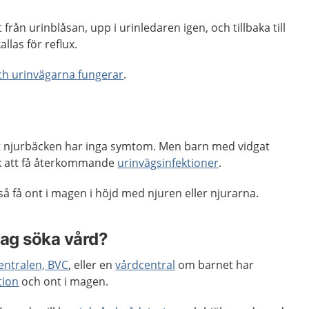
från urinblåsan, upp i urinledaren igen, och tillbaka till
allas för
reflux
.
ch urinvägarna fungerar
.
t njurbäcken har inga symtom. Men barn med vidgat
sk att få återkommande
urinvägsinfektioner
.
så få ont i magen i höjd med njuren eller njurarna.
jag söka vård?
entralen, BVC
, eller en
vårdcentral
om barnet har
tion
och ont i magen.