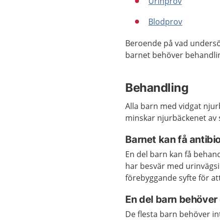
Urinprov
Blodprov
Beroende på vad undersö
barnet behöver behandli
Behandling
Alla barn med vidgat nju
minskar njurbäckenet av s
Barnet kan få antibi
En del barn kan få behan
har besvär med urinvägsin
förebyggande syfte för at
En del barn behöver
De flesta barn behöver i