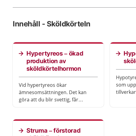
Innehåll - Sköldkörteln
Hypertyreos – ökad
Hypo
produktion av
skö
sköldkörtelhormon
Hypotyre
som upps
Vid hypertyreos ökar
tillverkar
ämnesomsättningen. Det kan
hormoner
göra att du blir svettig, får
frusen o
hjärtklappning och minskar i vikt.
Du kan också bli orolig och
nedstämd. Det finns behandling
som hjälper.
Struma – förstorad