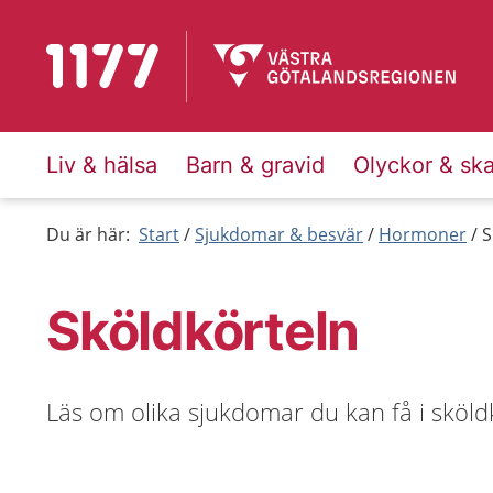
Till startsidan för 1177
Liv & hälsa
Barn & gravid
Olyckor & sk
Du är här:
Start
Sjukdomar & besvär
Hormoner
S
Sköldkörteln
Läs om olika sjukdomar du kan få i sköld