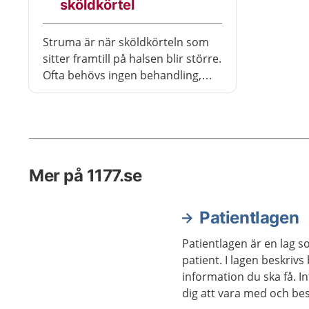
sköldkörtel
Struma är när sköldkörteln som
sitter framtill på halsen blir större.
Ofta behövs ingen behandling,
men ibland påverkas
produktionen av
sköldkörtelhormon. Om du får
besvär finns det behandling som
hjälper.
Mer på 1177.se
Patientlagen
Patientlagen är en lag s
patient. I lagen beskrivs
information du ska få. I
dig att vara med och b