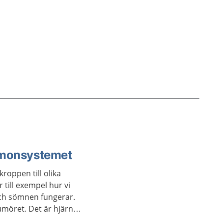
rmonsystemet
oppen till olika
till exempel hur vi
och sömnen fungerar.
möret. Det är hjärnan