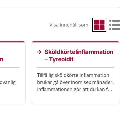
Visa innehåll som:
Visa som rutnät
Visa som 
Sköldkörtelinflammation
on
– Tyreoidit
Tillfällig sköldkörtelinflammation
ovanlig
brukar gå över inom sex månader.
Inflammationen gör att du kan få
r symtom
ont i halsen, feber och känna dig
digt.
sjuk. Du kan också få besvär på
grund av att produktionen av
sköldkörtelhormon ökar eller
minskar.