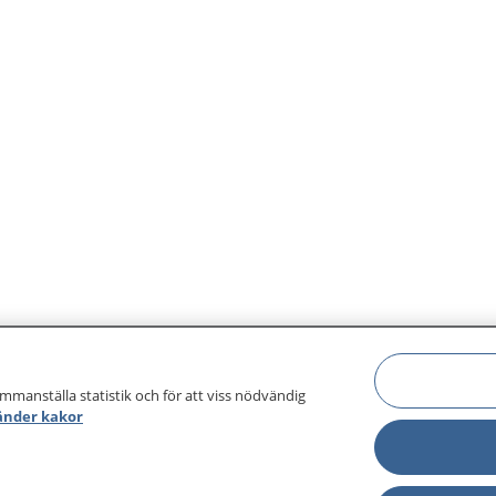
och kroppen som meddela
vilka hormon som behöver b
ammanställa statistik och för att viss nödvändig
änder kakor