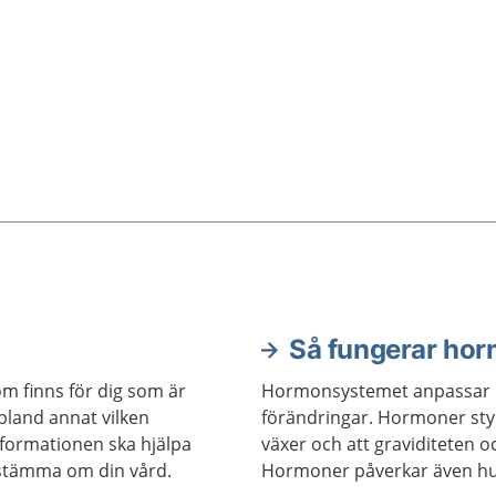
Så fungerar ho
om finns för dig som är
Hormonsystemet anpassar kr
 bland annat vilken
förändringar. Hormoner styr 
nformationen ska hjälpa
växer och att graviditeten 
estämma om din vård.
Hormoner påverkar även hu