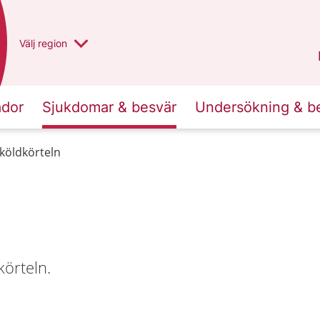
Du har valt region
Välj
en annan
region
Västra Götaland
.
ador
Sjukdomar & besvär
Undersökning & b
köldkörteln
körteln.