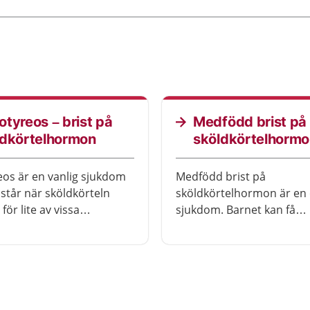
tyreos – brist på
Medfödd brist på
ldkörtelhormon
sköldkörtelhorm
os är en vanlig sjukdom
Medfödd brist på
tår när sköldkörteln
sköldkörtelhormon är en 
 för lite av vissa
sjukdom. Barnet kan få
. Du kan då bli trött,
behandling innan hen få
ch känna dig nedstämd.
om sjukdomen upptäcks ti
Alla nyfödda barn testas.