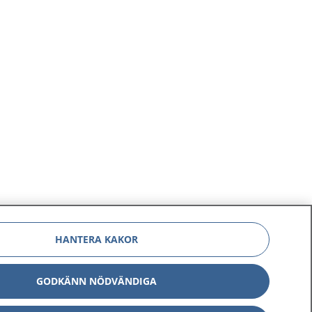
r hormonsystemet
ildas.
HANTERA KAKOR
GODKÄNN NÖDVÄNDIGA