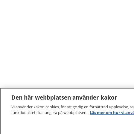
Den här webbplatsen använder kakor
Vi använder kakor, cookies, för att ge dig en förbättrad upplevelse, s
funktionalitet ska fungera på webbplatsen.
Läs mer om hur vi anv
1177
–
tryggt om din hälsa och vård