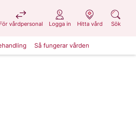
på 1177.se
på 1177.se
på 1177.se
på 1177.se
För vårdpersonal
Logga in
Hitta vård
Sök
ehandling
Så fungerar vården