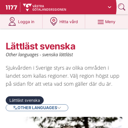
Du har valt region
Västra Götaland
.
Till startsidan för 1177
på 1177.se
på 1177.se
Meny
Logga in
Hitta vård
Lättläst svenska
Other languages - svenska lättläst
Sjukvården i Sverige styrs av olika områden i
landet som kallas regioner. Välj region högst upp
på sidan för att veta vad som gäller där du är.
Lättläst svenska
OTHER LANGUAGES