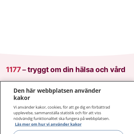
1177
–
tryggt om din hälsa och vård
På 1177.se får du råd om hälsa och information om
Den här webbplatsen använder
sjukdomar och vilka mottagningar du kan kontakta.
kakor
Logga in för att läsa din journal och göra dina
vårdärenden. Ring telefonnummer 1177 för
Vi använder kakor, cookies, för att ge dig en förbättrad
sjukvårdsrådgivning dygnet runt.
upplevelse, sammanställa statistik och för att viss
nödvändig funktionalitet ska fungera på webbplatsen.
1177 ger dig råd när du vill må bättre.
Läs mer om hur vi använder kakor