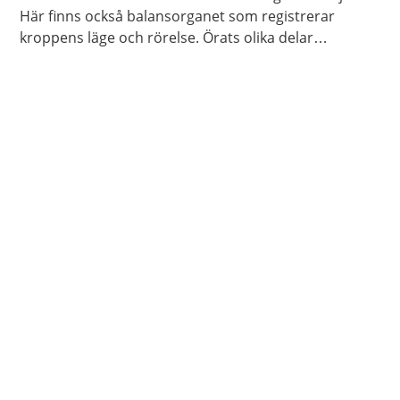
Här finns också balansorganet som registrerar
kroppens läge och rörelse. Örats olika delar
Informationen skickas sedan vidare till
hörselcentrum och balanscentrum i hjärnan.