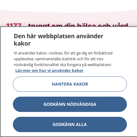
1177
–
tryggt om din hälsa och vård
Den här webbplatsen använder
På 1177.se får du råd om hälsa och information om
kakor
sjukdomar och vilka mottagningar du kan kontakta.
Vi använder kakor, cookies, för att ge dig en förbättrad
Logga in för att läsa din journal och göra dina
upplevelse, sammanställa statistik och för att viss
vårdärenden. Ring telefonnummer 1177 för
nödvändig funktionalitet ska fungera på webbplatsen.
sjukvårdsrådgivning dygnet runt.
Läs mer om hur vi använder kakor
1177 ger dig råd när du vill må bättre.
HANTERA KAKOR
GODKÄNN NÖDVÄNDIGA
Visa inn
1177 på flera språk
GODKÄNN ALLA
Visa inn
Om 1177