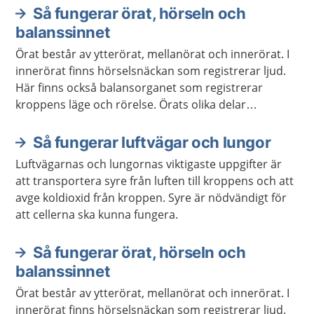
Så fungerar örat, hörseln och
balanssinnet
Örat består av ytterörat, mellanörat och innerörat. I
innerörat finns hörselsnäckan som registrerar ljud.
Här finns också balansorganet som registrerar
kroppens läge och rörelse. Örats olika delar
Informationen skickas sedan vidare till
hörselcentrum och balanscentrum i hjärnan.
Så fungerar luftvägar och lungor
Luftvägarnas och lungornas viktigaste uppgifter är
att transportera syre från luften till kroppens och att
avge koldioxid från kroppen. Syre är nödvändigt för
att cellerna ska kunna fungera.
Så fungerar örat, hörseln och
balanssinnet
Örat består av ytterörat, mellanörat och innerörat. I
innerörat finns hörselsnäckan som registrerar ljud.