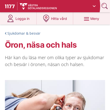
Du har valt region
Västra Götaland
.
Till startsidan för 1177
på 1177.se
på 1177.se
Meny
Logga in
Hitta vård
Sjukdomar & besvär
Öron, näsa och hals
Här kan du läsa mer om olika typer av sjukdomar
och besvär i öronen, näsan och halsen.