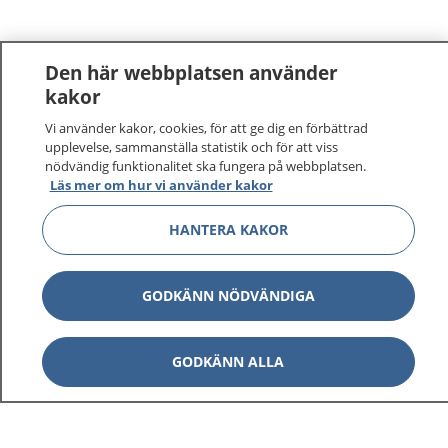
Den här webbplatsen använder
kakor
Vi använder kakor, cookies, för att ge dig en förbättrad
1177
–
tryggt om din hälsa och vård
upplevelse, sammanställa statistik och för att viss
nödvändig funktionalitet ska fungera på webbplatsen.
På 1177.se får du råd om hälsa och information om
Läs mer om hur vi använder kakor
sjukdomar och vilka mottagningar du kan kontakta.
HANTERA KAKOR
Logga in för att läsa din journal och göra dina
vårdärenden. Ring telefonnummer 1177 för
sjukvårdsrådgivning dygnet runt.
GODKÄNN NÖDVÄNDIGA
1177 ger dig råd när du vill må bättre.
GODKÄNN ALLA
Visa inn
1177 på flera språk