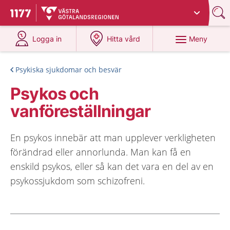
Du har valt region
Västra Götaland
.
Till startsidan för 1177
på 1177.se
på 1177.se
Meny
Logga in
Hitta vård
Psykiska sjukdomar och besvär
Psykos och
vanföreställningar
En psykos innebär att man upplever verkligheten
förändrad eller annorlunda. Man kan få en
enskild psykos, eller så kan det vara en del av en
psykossjukdom som schizofreni.