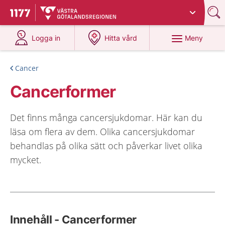
Du har valt region
Västra Götaland
.
Till startsidan för 1177
på 1177.se
på 1177.se
Meny
Logga in
Hitta vård
Cancer
Cancerformer
Det finns många cancersjukdomar. Här kan du
läsa om flera av dem. Olika cancersjukdomar
behandlas på olika sätt och påverkar livet olika
mycket.
Innehåll - Cancerformer