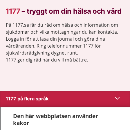
1177
–
tryggt om din hälsa och vård
På 1177.se får du råd om hälsa och information om
sjukdomar och vilka mottagningar du kan kontakta.
Logga in för att läsa din journal och göra dina
vårdärenden. Ring telefonnummer 1177 för
sjukvårdsrådgivning dygnet runt.
1177 ger dig råd när du vill må bättre.
Visa inn
1177 på flera språk
Visa inn
Om 1177
Den här webbplatsen använder
kakor
Visa inn