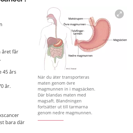
n
året får
.
e 45 års
Förstora bilden
När du äter transporteras
maten genom övre
0 år.
magmunnen in i magsäcken.
Där blandas maten med
magsaft. Blandningen
fortsätter ut till tarmarna
genom nedre magmunnen.
ckscancer
st bara där