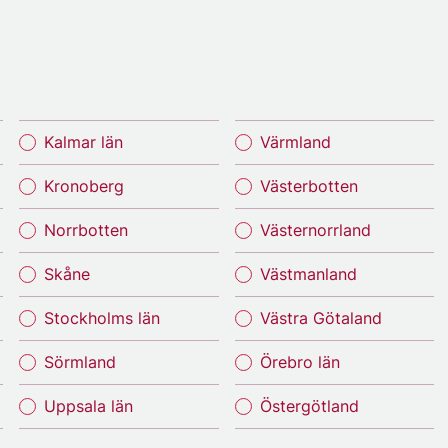
Kalmar län
Värmland
Kronoberg
Västerbotten
Norrbotten
Västernorrland
Skåne
Västmanland
Stockholms län
Västra Götaland
Sörmland
Örebro län
Uppsala län
Östergötland