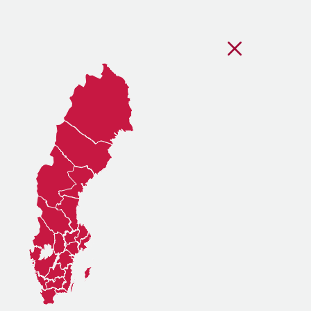
Stäng regionsvälj