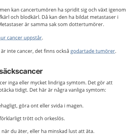
domen kan cancertumören ha spridit sig och växt igenom
kärl och blodkärl. Då kan den ha bildat metastaser i
 Metastaser är samma sak som dottertumörer.
hur cancer uppstår
.
är inte cancer, det finns också
godartade tumörer
.
säckscancer
er inga eller mycket lindriga symtom. Det gör att
täcka tidigt. Det här är några vanliga symtom:
agligt, göra ont eller svida i magen.
örklarligt trött och orkeslös.
 när du äter, eller ha minskad lust att äta.