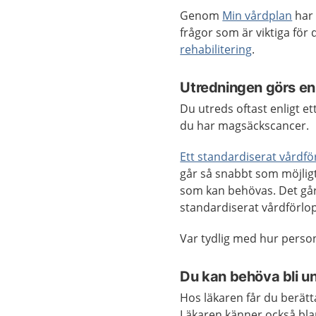
Genom
Min vårdplan
har 
frågor som är viktiga för
rehabilitering
.
Utredningen görs enl
Du utreds oftast enligt e
du har magsäckscancer.
Ett standardiserat vårdfö
går så snabbt som möjligt
som kan behövas. Det går o
standardiserat vårdförlo
Var tydlig med hur person
Du kan behöva bli un
Hos läkaren får du berät
Läkaren känner också bla