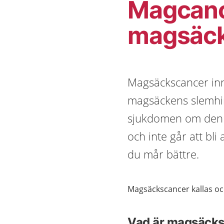
Magcanc
magsäc
Magsäckscancer inn
magsäckens slemhin
sjukdomen om den u
och inte går att bl
du mår bättre.
Magsäckscancer kallas o
Vad är magsäck