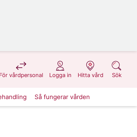
på 1177.se
på 1177.se
på 1177.se
på 1177.se
För vårdpersonal
Logga in
Hitta vård
Sök
ehandling
Så fungerar vården