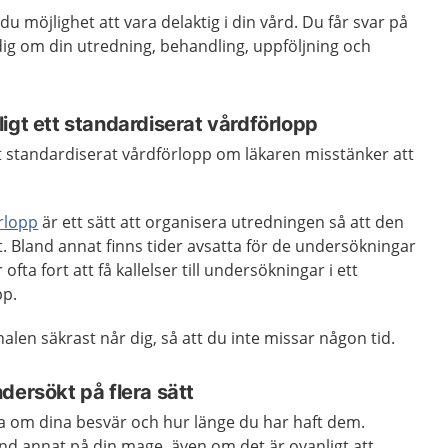
du möjlighet att vara delaktig i din vård. Du får svar på
 dig om din utredning, behandling, uppföljning och
igt ett standardiserat vårdförlopp
tt standardiserat vårdförlopp om läkaren misstänker att
rlopp
är ett sätt att organisera utredningen så att den
. Bland annat finns tider avsatta för de undersökningar
fta fort att få kallelser till undersökningar i ett
pp.
alen säkrast når dig, så att du inte missar någon tid.
dersökt på flera sätt
ta om dina besvär och hur länge du har haft dem.
nd annat på din mage, även om det är ovanligt att