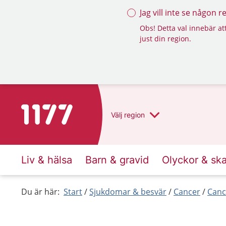
Jag vill inte se någon 
Obs! Detta val innebär att
just din region.
Till startsidan för 1177
Välj
region
Liv & hälsa
Barn & gravid
Olyckor & sk
Du är här:
Start
Sjukdomar & besvär
Cancer
Canc