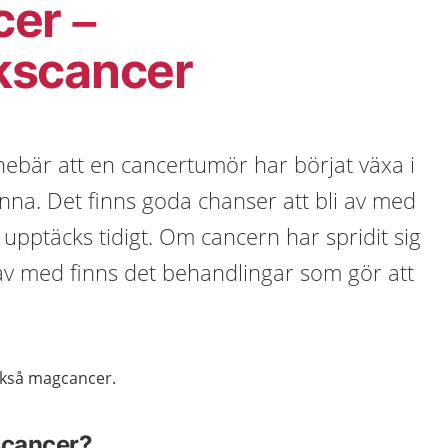
er –
kscancer
ebär att en cancertumör har börjat växa i
na. Det finns goda chanser att bli av med
pptäcks tidigt. Om cancern har spridit sig
i av med finns det behandlingar som gör att
ckså magcancer.
scancer?