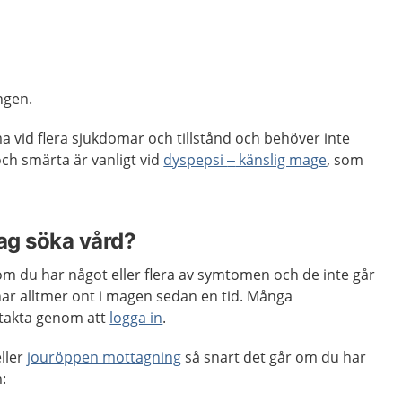
ngen.
id flera sjukdomar och tillstånd och behöver inte
ch smärta är vanligt vid
dyspepsi
–
känslig mage
, som
jag söka vård?
m du har något eller flera av symtomen och de inte går
har alltmer ont i magen sedan en tid. Många
takta genom att
logga in
.
ller
jouröppen mottagning
så snart det går om du har
: