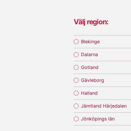
Välj region:
Blekinge
Dalarna
Gotland
Gävleborg
Halland
Jämtland Härjedalen
Jönköpings län