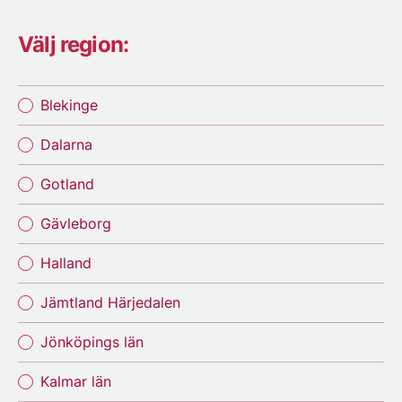
Välj region:
Blekinge
Dalarna
Gotland
Gävleborg
Halland
Jämtland Härjedalen
Jönköpings län
Kalmar län