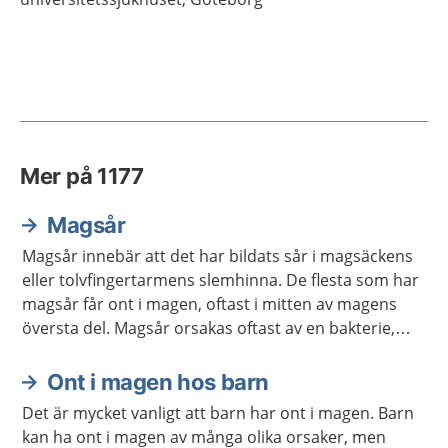
Mer på 1177
Magsår
Magsår innebär att det har bildats sår i magsäckens
eller tolvfingertarmens slemhinna. De flesta som har
magsår får ont i magen, oftast i mitten av magens
översta del. Magsår orsakas oftast av en bakterie,
men även vissa läkemedel kan göra att du får
magsår. De allra flesta blir bra med behandling.
Ont i magen hos barn
Det är mycket vanligt att barn har ont i magen. Barn
kan ha ont i magen av många olika orsaker, men