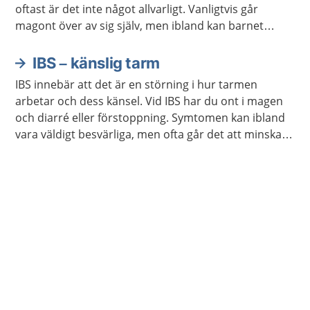
oftast är det inte något allvarligt. Vanligtvis går
magont över av sig själv, men ibland kan barnet
behöva undersökas och behandlas.
IBS – känslig tarm
IBS innebär att det är en störning i hur tarmen
arbetar och dess känsel. Vid IBS har du ont i magen
och diarré eller förstoppning. Symtomen kan ibland
vara väldigt besvärliga, men ofta går det att minska
dem genom att undvika viss mat eller genom att
använda receptfria läkemedel.