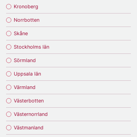
Kronoberg
Norrbotten
Skåne
Stockholms län
Sörmland
Uppsala län
Värmland
Västerbotten
Västernorrland
Västmanland