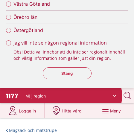
Västra Götaland
Örebro län
Östergötland
Jag vill inte se någon regional information
Obs! Detta val innebär att du inte ser regionalt innehåll
och viktig information som gäller just din region.
Stäng regionsväljaren
Stäng
Välj
region
Till startsidan för 1177
på 1177.se
på 1177.se
Meny
Logga in
Hitta vård
Magsäck och matstrupe