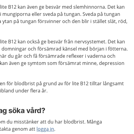
r lite B12 kan även ge besvär med slemhinnorna. Det kan
r i mungiporna eller sveda på tungan. Sveda på tungan
 ytan på tungan försvinner och den blir i stället slät, röd,
 lite B12 kan också ge besvär från nervsystemet. Det kan
r, domningar och försämrad känsel med början i fötterna.
när du går och få försämrade reflexer i vaderna och
t kan även ge symtom som försämrat minne, depression
n för blodbrist på grund av för lite B12 tilltar långsamt
bland under flera år.
jag söka vård?
m du misstänker att du har blodbrist. Många
takta genom att
logga in
.