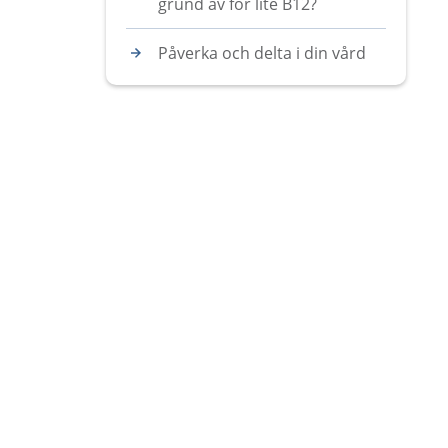
grund av för lite B12?
Påverka och delta i din vård