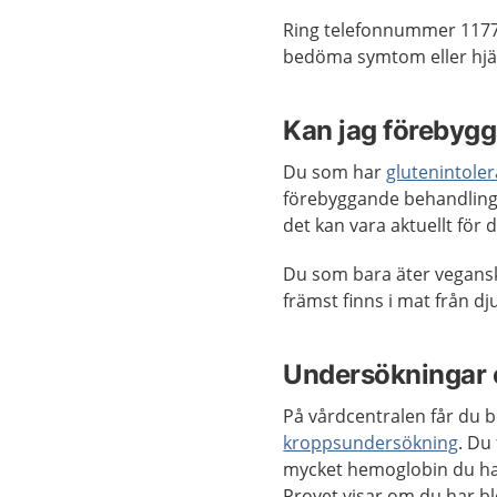
Ring telefonnummer 1177
bedöma symtom eller hjäl
Kan jag förebygg
Du som har
glutenintole
förebyggande behandling 
det kan vara aktuellt för d
Du som bara äter vegansk
främst finns i mat från dju
Undersökningar 
På vårdcentralen får du 
kroppsundersökning
. Du
mycket hemoglobin du har
Provet visar om du har bl