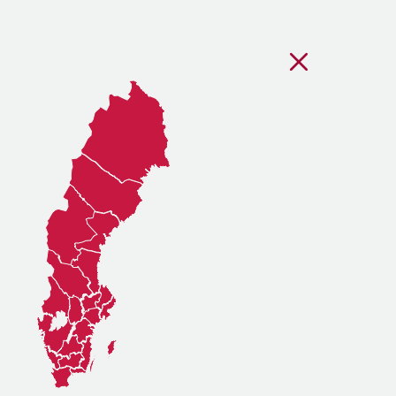
Stäng regionsvälj