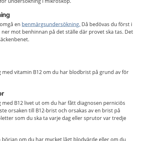
för undersökning i mikroskop.
ing
nomgå en
benmärgsundersökning.
Då bedövas du först i
ner mot benhinnan på det ställe där provet ska tas. Det
 bäckenbenet.
 med vitamin B12 om du har blodbrist på grund av för
or
 med B12 livet ut om du har fått diagnosen perniciös
te orsaken till B12-brist och orsakas av en brist på
bletter som du ska ta varje dag eller sprutor var tredje
l en början om du har mycket lågt blodvärde eller om du