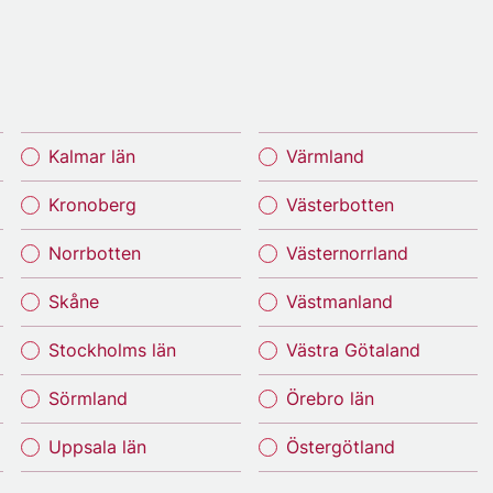
Kalmar län
Värmland
Kronoberg
Västerbotten
Norrbotten
Västernorrland
Skåne
Västmanland
Stockholms län
Västra Götaland
Sörmland
Örebro län
Uppsala län
Östergötland