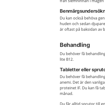
från slemhinnan i magen 
Benmärgsundersökn
Du kan också behöva ge
huden och sedan djupare 
är oftast på baksidan av
Behandling
Du behöver få behandling
lite B12.
Tabletter eller sprut
Du behöver få behandling
anemi. Det är den vanligas
proteinet IF. Du kan få ta
månad.
Du får alltid sprutor til