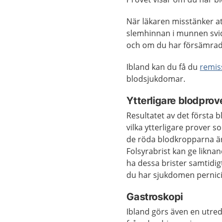
När läkaren misstänker at
slemhinnan i munnen svid
och om du har försämrade
Ibland kan du få du
remis
blodsjukdomar.
Ytterligare blodprov
Resultatet av det första b
vilka ytterligare prover s
de röda blodkropparna är
Folsyrabrist kan ge likn
ha dessa brister samtidig
du har sjukdomen pernici
Gastroskopi
Ibland görs även en utr