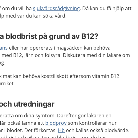
 om du vill ha
sjukvårdsrådgivning
. Då kan du få hjälp att
p med var du kan söka vård.
a blodbrist på grund av B12?
rans
eller har opererats i magsäcken kan behöva
med B12, järn och folsyra. Diskutera med din läkare om
ig.
 mat kan behöva kosttillskott eftersom vitamin B12
rriket.
och utredningar
berätta om dina symtom. Därefter gör läkaren en
 får också lämna ett
blodprov
som kontrollerar hur
 i blodet. Det förkortas
Hb
och kallas också blodvärde.
odbrist och vilken typ av blodbrist som du har.