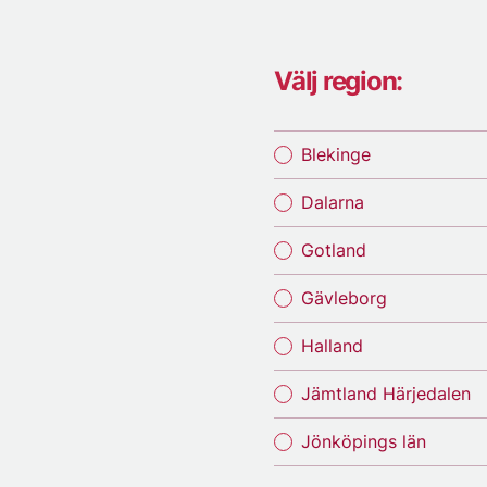
Välj region:
Blekinge
Dalarna
Gotland
Gävleborg
Halland
Jämtland Härjedalen
Jönköpings län