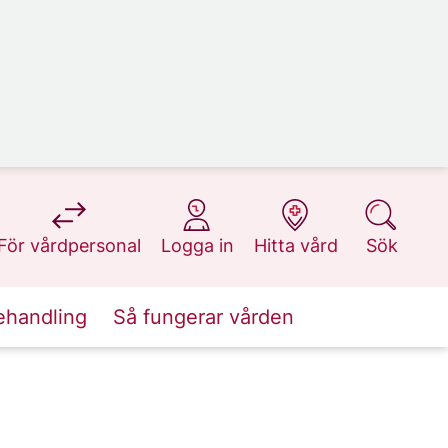
på 1177.se
på 1177.se
på 1177.se
på 1177.se
För vårdpersonal
Logga in
Hitta vård
Sök
ehandling
Så fungerar vården