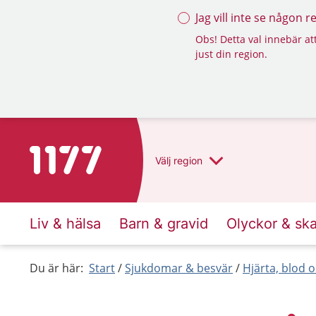
Jag vill inte se någon 
Obs! Detta val innebär att
just din region.
Till startsidan för 1177
Välj
region
Liv & hälsa
Barn & gravid
Olyckor & sk
Du är här:
Start
Sjukdomar & besvär
Hjärta, blod o