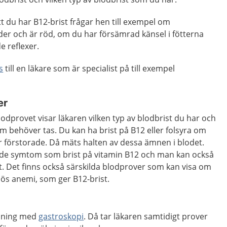
t du har B12-brist frågar hen till exempel om
er och är röd, om du har försämrad känsel i fötterna
 reflexer.
s
till en läkare som är specialist på till exempel
er
lodprovet visar läkaren vilken typ av blodbrist du har och
om behöver tas. Du kan ha brist på B12 eller folsyra om
 förstorade. Då mäts halten av dessa ämnen i blodet.
ande symtom som brist på vitamin B12 och man kan också
t. Det finns också särskilda blodprover som kan visa om
ös anemi, som ger B12-brist.
edning med
gastroskopi
. Då tar läkaren samtidigt prover