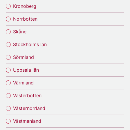
Kronoberg
Norrbotten
Skåne
Stockholms län
Sörmland
Uppsala län
Värmland
Västerbotten
Västernorrland
Västmanland