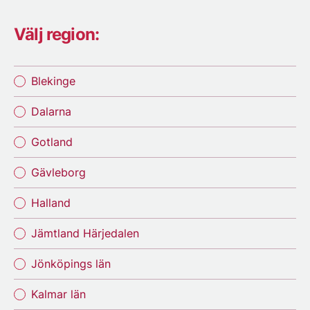
Välj region:
Blekinge
Dalarna
Gotland
Gävleborg
Halland
Jämtland Härjedalen
Jönköpings län
Kalmar län