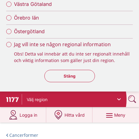
Västra Götaland
Örebro län
Östergötland
Jag vill inte se någon regional information
Obs! Detta val innebär att du inte ser regionalt innehåll
och viktig information som gäller just din region.
Stäng regionsväljaren
Stäng
Välj
region
Till startsidan för 1177
på 1177.se
på 1177.se
Meny
Logga in
Hitta vård
Cancerformer