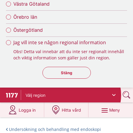
Västra Götaland
Örebro län
Östergötland
Jag vill inte se någon regional information
Obs! Detta val innebär att du inte ser regionalt innehåll
och viktig information som gäller just din region.
Stäng regionsväljaren
Stäng
Välj
region
Till startsidan för 1177
på 1177.se
på 1177.se
Meny
Logga in
Hitta vård
Undersökning och behandling med endoskopi