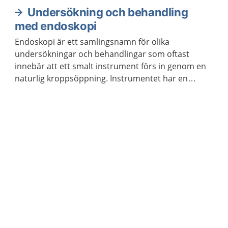
maten innehåller.
Undersökning och behandling
med endoskopi
Endoskopi är ett samlingsnamn för olika
undersökningar och behandlingar som oftast
innebär att ett smalt instrument förs in genom en
naturlig kroppsöppning. Instrumentet har en
kamera. Läkaren eller sjuksköterskan kan se
bilderna på en skärm.