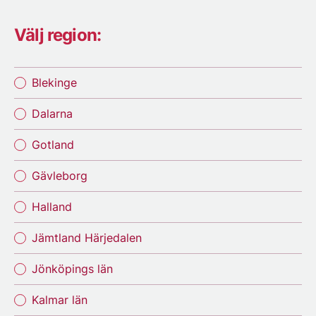
Välj region:
Blekinge
Dalarna
Gotland
Gävleborg
Halland
Jämtland Härjedalen
Jönköpings län
Kalmar län