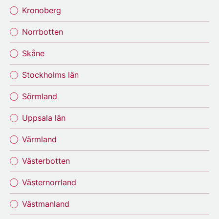
Kronoberg
Norrbotten
Skåne
Stockholms län
Sörmland
Uppsala län
Värmland
Västerbotten
Västernorrland
Västmanland