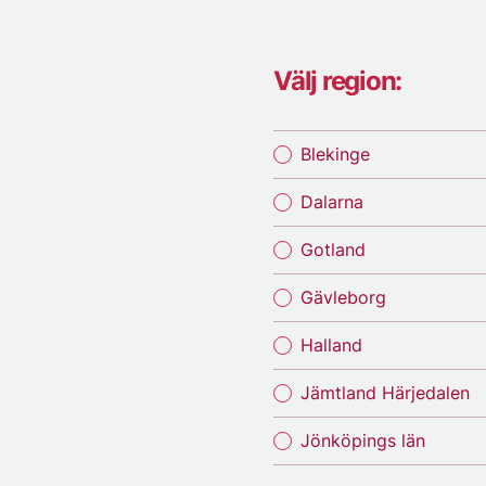
Välj region:
Blekinge
Dalarna
Gotland
Gävleborg
Halland
Jämtland Härjedalen
Jönköpings län