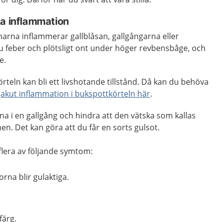
ka inflammation
narna inflammerar gallblåsan, gallgångarna eller
u feber och plötsligt ont under höger revbensbåge, och
e.
rteln kan bli ett livshotande tillstånd. Då kan du behöva
m
akut inflammation i bukspottkörteln här
.
tna i en gallgång och hindra att den vätska som kallas
en. Det kan göra att du får en sorts gulsot.
r flera av följande symtom:
rna blir gulaktiga.
färg.