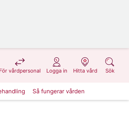
på 1177.se
på 1177.se
på 1177.se
på 1177.se
För vårdpersonal
Logga in
Hitta vård
Sök
ehandling
Så fungerar vården