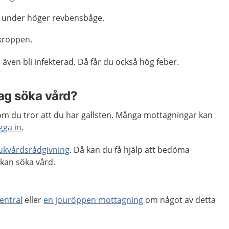
, under höger revbensbåge.
 kroppen.
 även bli infekterad. Då får du också hög feber.
jag söka vård?
m du tror att du har gallsten. Många mottagningar kan
gga in
.
jukvårdsrådgivning
. Då kan du få hjälp att bedöma
kan söka vård.
entral
eller
en jouröppen mottagning
om något av detta