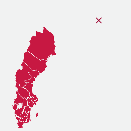
Stäng regionsvälj