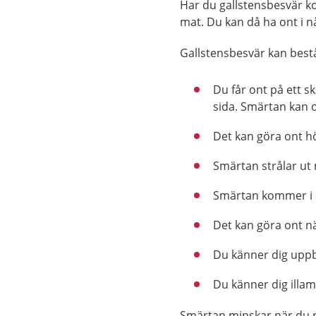
Har du gallstensbesvär ko
mat. Du kan då ha ont i nå
Gallstensbesvär kan best
Du får ont på ett 
sida. Smärtan kan 
Det kan göra ont h
Smärtan strålar ut
Smärtan kommer i a
Det kan göra ont n
Du känner dig uppb
Du känner dig illam
Smärtan minskar när du rör