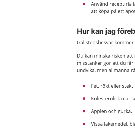
Använd receptfria 
att köpa på ett apo
Hur kan jag före
Gallstensbesvär kommer o
Du kan minska risken att 
misstänker gör att du får
undvika, men allmänna råd 
Fet, rökt eller stekt
Kolesterolrik mat s
Äpplen och gurka.
Vissa läkemedel, b