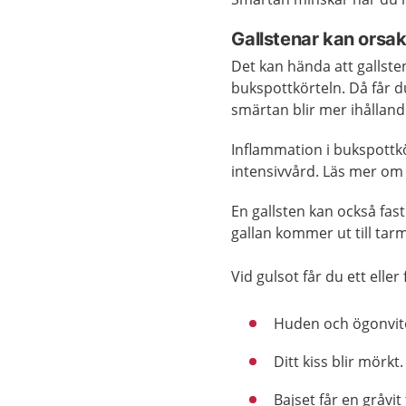
Gallstenar kan orsa
Det kan hända att gallste
bukspottkörteln. Då får d
smärtan blir mer ihålland
Inflammation i bukspottkö
intensivvård. Läs mer o
En gallsten kan också fas
gallan kommer ut till tarm
Vid gulsot får du ett elle
Huden och ögonvito
Ditt kiss blir mörkt.
Bajset får en gråvit 