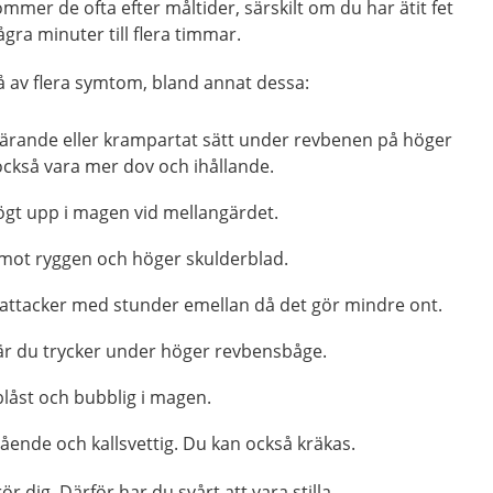
mmer de ofta efter måltider, särskilt om du har ätit fet
gra minuter till flera timmar.
å av flera symtom, bland annat dessa:
skärande eller krampartat sätt under revbenen på höger
också vara mer dov och ihållande.
ögt upp i magen vid mellangärdet.
 mot ryggen och höger skulderblad.
ttacker med stunder emellan då det gör mindre ont.
är du trycker under höger revbensbåge.
låst och bubblig i magen.
ående och kallsvettig. Du kan också kräkas.
 dig. Därför har du svårt att vara stilla.