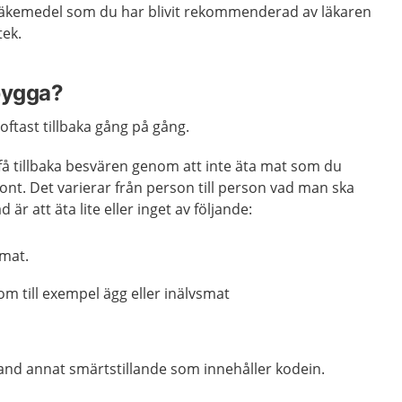
läkemedel som du har blivit rekommenderad av läkaren
tek.
bygga?
ftast tillbaka gång på gång.
få tillbaka besvären genom att inte äta mat som du
 ont. Det varierar från person till person vad man ska
är att äta lite eller inget av följande:
 mat.
om till exempel ägg eller inälvsmat
land annat smärtstillande som innehåller kodein.