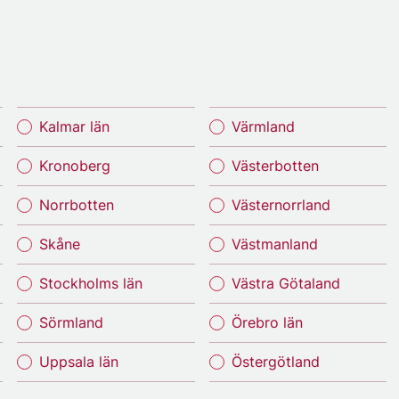
Kalmar län
Värmland
Kronoberg
Västerbotten
Norrbotten
Västernorrland
Skåne
Västmanland
Stockholms län
Västra Götaland
Sörmland
Örebro län
Uppsala län
Östergötland