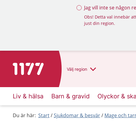
Jag vill inte se någon 
Obs! Detta val innebär att
just din region.
Till startsidan för 1177
Välj
region
Liv & hälsa
Barn & gravid
Olyckor & sk
Du är här:
Start
Sjukdomar & besvär
Mage och ta