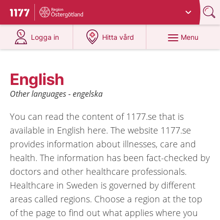
Du har valt region
Östergötland
.
To start page for 1177
at 1177.se
at 1177.se
Menu
Logga in
Hitta vård
English
Other languages - engelska
You can read the content of 1177.se that is
available in English here. The website 1177.se
provides information about illnesses, care and
health. The information has been fact-checked by
doctors and other healthcare professionals.
Healthcare in Sweden is governed by different
areas called regions. Choose a region at the top
of the page to find out what applies where you