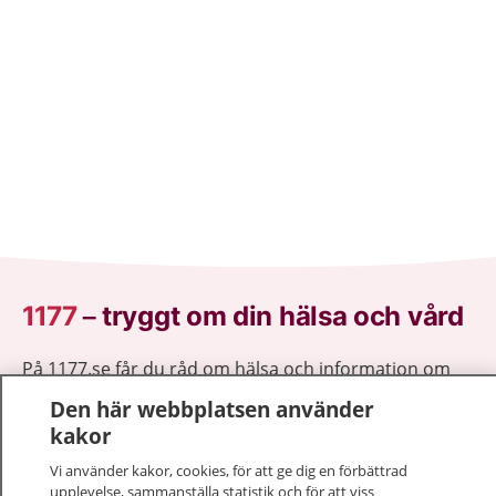
1177
–
tryggt om din hälsa och vård
På 1177.se får du råd om hälsa och information om
sjukdomar och vilka mottagningar du kan kontakta.
Den här webbplatsen använder
Logga in för att läsa din journal och göra dina
kakor
vårdärenden. Ring telefonnummer 1177 för
Vi använder kakor, cookies, för att ge dig en förbättrad
sjukvårdsrådgivning dygnet runt.
upplevelse, sammanställa statistik och för att viss