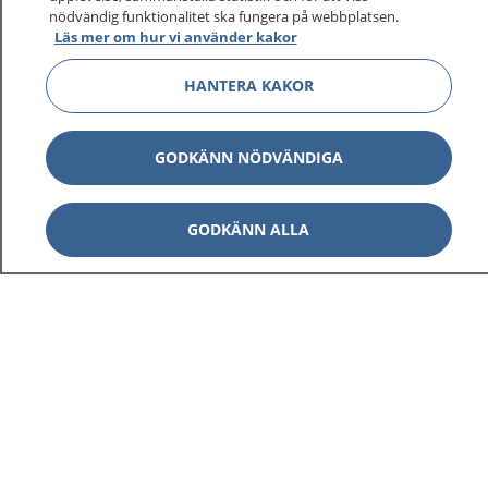
1177 ger dig råd när du vill må bättre.
nödvändig funktionalitet ska fungera på webbplatsen.
Läs mer om hur vi använder kakor
HANTERA KAKOR
Show co
1177 på flera språk
GODKÄNN NÖDVÄNDIGA
Show co
Om 1177
GODKÄNN ALLA
Show co
Kontakt
Behandling av personuppgifter
Hantering av kakor
Inställningar för kakor