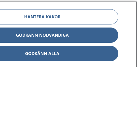
HANTERA KAKOR
GODKÄNN NÖDVÄNDIGA
Om 1177
Kontakt
GODKÄNN ALLA
E-tjänster
Press
Aktuellt
Digital tillgänglighet
Inställningar för kakor
av personuppgifter
Hantering av kakor