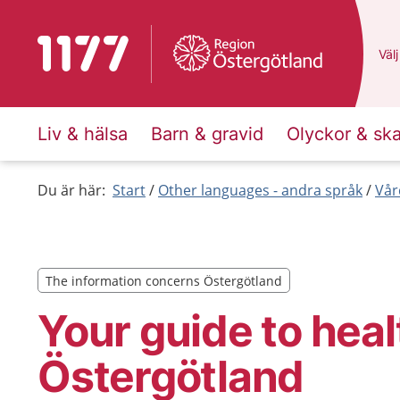
To start page for 1177
Du 
Välj
Liv & hälsa
Barn & gravid
Olyckor & sk
Du är här:
Start
Other languages - andra språk
Vår
The information concerns Östergötland
The information concerns Östergötland
Your guide to heal
Östergötland