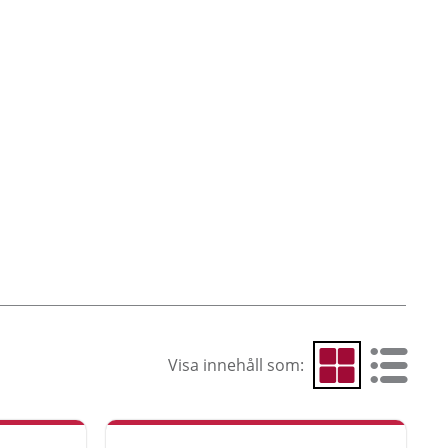
Visa innehåll som:
Visa som rutnät
Visa som 