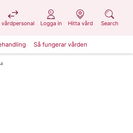
at 1177.se
at 1177.se
at 1177.se
at 1177.se
 vårdpersonal
Logga in
Hitta vård
Search
ehandling
Så fungerar vården
ka