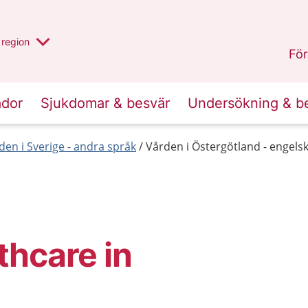
har valt region
en annan
region
Östergötland
.
För
ador
Sjukdomar & besvär
Undersökning & b
den i Sverige - andra språk
Vården i Östergötland - engels
thcare in