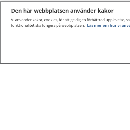
Den här webbplatsen använder kakor
Vi använder kakor, cookies, för att ge dig en förbättrad upplevelse, s
funktionalitet ska fungera på webbplatsen.
Läs mer om hur vi anv
1177
–
tryggt om din hälsa och vård
På 1177.se får du råd om hälsa och information om 
vilka mottagningar du kan kontakta. Logga in för att lä
och göra dina vårdärenden. Ring telefonnummer 1177
sjukvårdsrådgivning dygnet runt.
1177 ger dig råd när du vill må bättre.
1177 – en tjänst från
Inera.