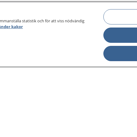
ammanställa statistik och för att viss nödvändig
änder kakor
sjukdomar och
Other languages
sa din journal
Lättläst svenska
 för
Behandling 