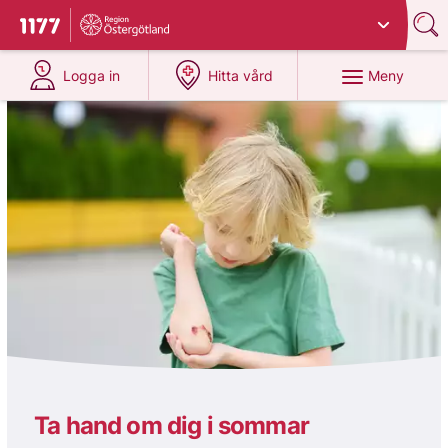
Du har valt region
Östergötland
.
Till startsidan för 1177
på 1177.se
på 1177.se
Meny
Logga in
Hitta vård
1177
Ta hand om dig i sommar