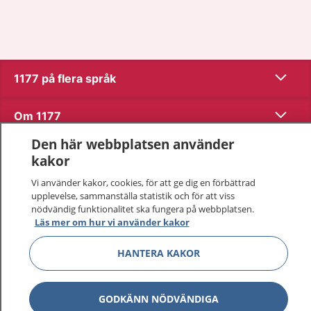
Visa inn
1177 på flera språk
Visa inn
Om 1177
Den här webbplatsen använder
Visa inn
Kontakt
kakor
Vi använder kakor, cookies, för att ge dig en förbättrad
upplevelse, sammanställa statistik och för att viss
Behandling av personuppgifter
nödvändig funktionalitet ska fungera på webbplatsen.
Läs mer om hur vi använder kakor
Hantering av kakor
HANTERA KAKOR
Inställningar för kakor
GODKÄNN NÖDVÄNDIGA