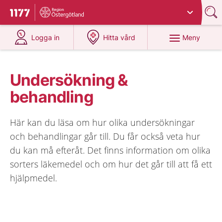
Du har valt region
Östergötland
.
Till startsidan för 1177
på 1177.se
på 1177.se
Meny
Logga in
Hitta vård
Undersökning &
behandling
Här kan du läsa om hur olika undersökningar
och behandlingar går till. Du får också veta hur
du kan må efteråt. Det finns information om olika
sorters läkemedel och om hur det går till att få ett
hjälpmedel.