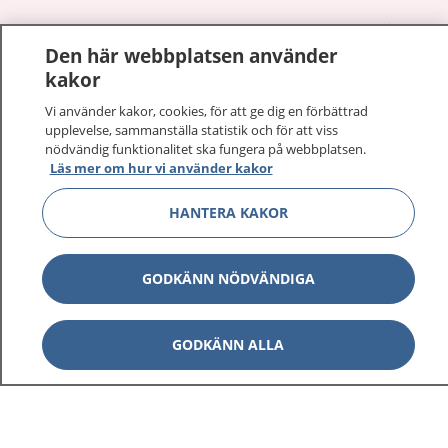
1177
–
tryggt om din hälsa och vård
Den här webbplatsen använder
kakor
På 1177.se får du råd om hälsa och information om
sjukdomar och vilka mottagningar du kan kontakta.
Vi använder kakor, cookies, för att ge dig en förbättrad
Logga in för att läsa din journal och göra dina
upplevelse, sammanställa statistik och för att viss
nödvändig funktionalitet ska fungera på webbplatsen.
vårdärenden. Ring telefonnummer 1177 för
Läs mer om hur vi använder kakor
sjukvårdsrådgivning dygnet runt.
1177 ger dig råd när du vill må bättre.
HANTERA KAKOR
GODKÄNN NÖDVÄNDIGA
Visa inn
1177 på flera språk
GODKÄNN ALLA
Visa inn
Om 1177
Visa inn
Kontakt