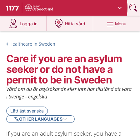
Du har valt region
Östergötland
.
To start page for 1177
at 1177.se
at 1177.se
Menu
Logga in
Hitta vård
Healthcare in Sweden
Care if you are an asylum
seeker or do not have a
permit to be in Sweden
Vård om du är asylsökande eller inte har tillstånd att vara
i Sverige - engelska
Lättläst svenska
OTHER LANGUAGES
If you are an adult asylum seeker, you have a