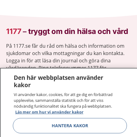
1177
–
tryggt om din hälsa och vård
På 1177.se får du råd om hälsa och information om
sjukdomar och vilka mottagningar du kan kontakta.
Logga in för att läsa din journal och göra dina
vårdärenden. Ring telefonnummer 1177 för
sjukvårdsrådgivning dygnet runt.
Den här webbplatsen använder
1177 ger dig råd när du vill må bättre.
kakor
Vi använder kakor, cookies, för att ge dig en förbättrad
upplevelse, sammanställa statistik och för att viss
nödvändig funktionalitet ska fungera på webbplatsen.
Läs mer om hur vi använder kakor
Show co
1177 på flera språk
HANTERA KAKOR