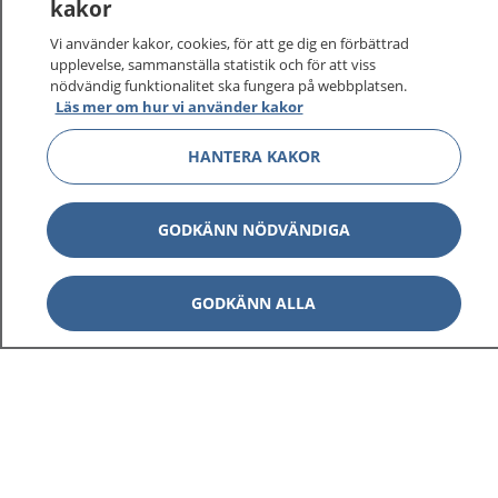
kakor
På 1177.se får du råd om hälsa och information om
Vi använder kakor, cookies, för att ge dig en förbättrad
sjukdomar och vilka mottagningar du kan kontakta.
upplevelse, sammanställa statistik och för att viss
Logga in för att läsa din journal och göra dina
nödvändig funktionalitet ska fungera på webbplatsen.
vårdärenden. Ring telefonnummer 1177 för
Läs mer om hur vi använder kakor
sjukvårdsrådgivning dygnet runt.
HANTERA KAKOR
1177 ger dig råd när du vill må bättre.
GODKÄNN NÖDVÄNDIGA
Show co
GODKÄNN ALLA
1177 på flera språk
Show co
Om 1177
Show co
Kontakt