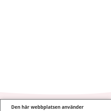
1177
–
tryggt om din hälsa och vård
Den här webbplatsen använder