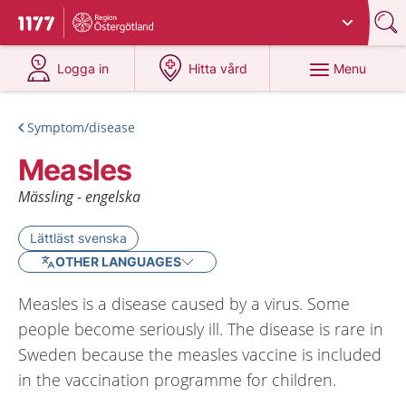
Du har valt region
Östergötland
.
To start page for 1177
at 1177.se
at 1177.se
Menu
Logga in
Hitta vård
Symptom/disease
Measles
Mässling - engelska
Lättläst svenska
OTHER LANGUAGES
Measles is a disease caused by a virus. Some
people become seriously ill. The disease is rare in
Sweden because the measles vaccine is included
in the vaccination programme for children.