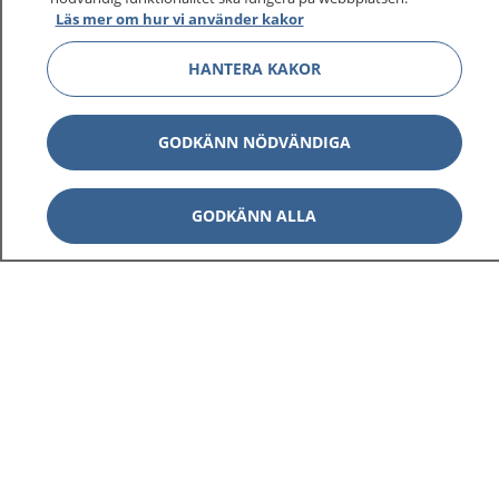
Läs mer om hur vi använder kakor
HANTERA KAKOR
Visa inn
1177 på flera språk
GODKÄNN NÖDVÄNDIGA
Visa inn
Om 1177
GODKÄNN ALLA
Visa inn
Kontakt
Behandling av personuppgifter
Hantering av kakor
Inställningar för kakor