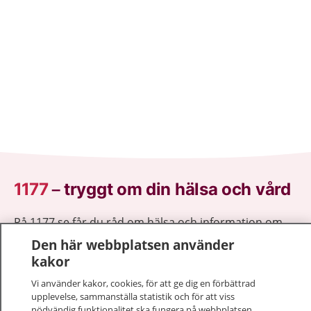
1177
–
tryggt om din hälsa och vård
På 1177.se får du råd om hälsa och information om
sjukdomar och vilka mottagningar du kan kontakta.
Den här webbplatsen använder
Logga in för att läsa din journal och göra dina
kakor
vårdärenden. Ring telefonnummer 1177 för
Vi använder kakor, cookies, för att ge dig en förbättrad
sjukvårdsrådgivning dygnet runt.
upplevelse, sammanställa statistik och för att viss
1177 ger dig råd när du vill må bättre.
nödvändig funktionalitet ska fungera på webbplatsen.