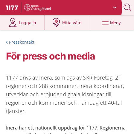
Du har valt region
Östergötland
.
Till startsidan för 1177
på 1177.se
på 1177.se
Meny
Logga in
Hitta vård
Presskontakt
För press och media
1177 drivs av Inera, som ägs av SKR Företag, 21
regioner och 288 kommuner. Inera koordinerar,
utvecklar och erbjuder digitala lösningar till
regioner och kommuner och har idag ett 40-tal
tjänster.
Inera har ett nationellt uppdrag för 1177. Regionerna