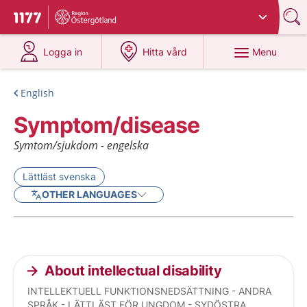
Du har valt region
Östergötland
.
To start page for 1177
at 1177.se
at 1177.se
Menu
Logga in
Hitta vård
English
Symptom/disease
Symtom/sjukdom - engelska
Lättläst svenska
OTHER LANGUAGES
Current articles
About intellectual disability
INTELLEKTUELL FUNKTIONSNEDSÄTTNING - ANDRA
SPRÅK - LÄTTLÄST FÖR UNGDOM - SYDÖSTRA