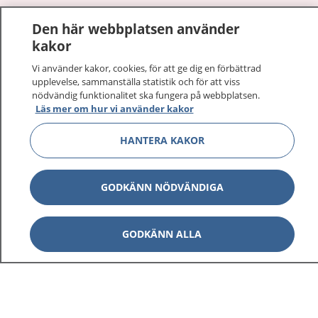
1177
–
tryggt om din hälsa och vård
Den här webbplatsen använder
kakor
På 1177.se får du råd om hälsa och information om
sjukdomar och vilka mottagningar du kan kontakta.
Vi använder kakor, cookies, för att ge dig en förbättrad
upplevelse, sammanställa statistik och för att viss
Logga in för att läsa din journal och göra dina
nödvändig funktionalitet ska fungera på webbplatsen.
vårdärenden. Ring telefonnummer 1177 för
Läs mer om hur vi använder kakor
sjukvårdsrådgivning dygnet runt.
1177 ger dig råd när du vill må bättre.
HANTERA KAKOR
GODKÄNN NÖDVÄNDIGA
Show co
1177 på flera språk
GODKÄNN ALLA
Show co
Om 1177
Show co
Kontakt