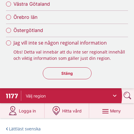
Västra Götaland
Örebro län
Östergötland
Jag vill inte se någon regional information
Obs! Detta val innebär att du inte ser regionalt innehåll
och viktig information som gäller just din region.
Stäng regionsväljaren
Stäng
Välj
region
Till startsidan för 1177
på 1177.se
på 1177.se
Meny
Logga in
Hitta vård
Lättläst svenska