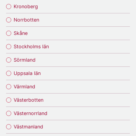
Kronoberg
Norrbotten
Skåne
Stockholms län
Sörmland
Uppsala län
Värmland
Västerbotten
Västernorrland
Västmanland