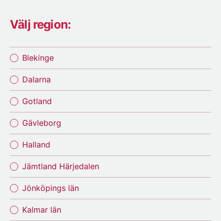
Välj region:
Blekinge
Dalarna
Gotland
Gävleborg
Halland
Jämtland Härjedalen
Jönköpings län
Kalmar län