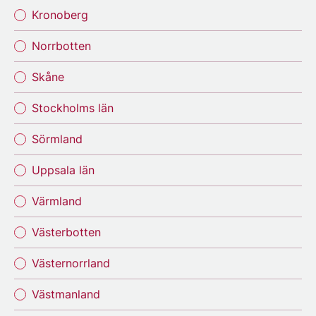
Kronoberg
Norrbotten
Skåne
Stockholms län
Sörmland
Uppsala län
Värmland
Västerbotten
Västernorrland
Västmanland