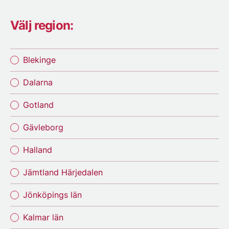
Välj region:
Blekinge
Dalarna
Gotland
Gävleborg
Halland
Jämtland Härjedalen
Jönköpings län
Kalmar län