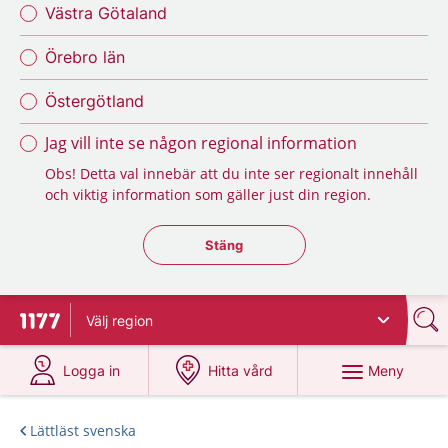
Västra Götaland
Örebro län
Östergötland
Jag vill inte se någon regional information
Obs! Detta val innebär att du inte ser regionalt innehåll
och viktig information som gäller just din region.
Stäng regionsväljaren
Stäng
Välj
region
Till startsidan för 1177
på 1177.se
på 1177.se
Meny
Logga in
Hitta vård
Lättläst svenska