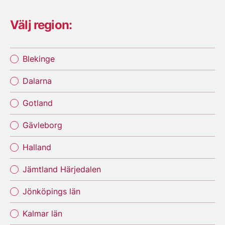
Välj region:
Blekinge
Dalarna
Gotland
Gävleborg
Halland
Jämtland Härjedalen
Jönköpings län
Kalmar län