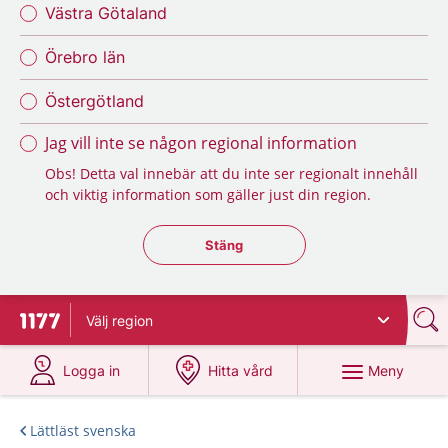
Västra Götaland
Örebro län
Östergötland
Jag vill inte se någon regional information
Obs! Detta val innebär att du inte ser regionalt innehåll
och viktig information som gäller just din region.
Stäng regionsväljaren
Stäng
Välj
region
Till startsidan för 1177
på 1177.se
på 1177.se
Meny
Logga in
Hitta vård
Lättläst svenska