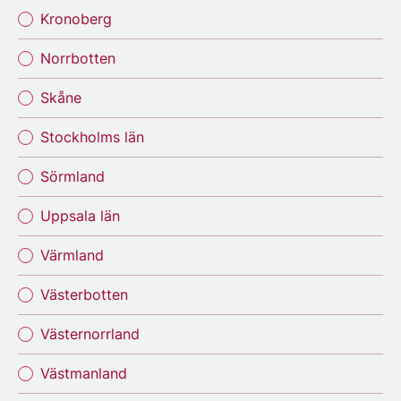
Kronoberg
Norrbotten
Skåne
Stockholms län
Sörmland
Uppsala län
Värmland
Västerbotten
Västernorrland
Västmanland