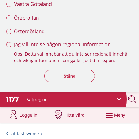
Västra Götaland
Örebro län
Östergötland
Jag vill inte se någon regional information
Obs! Detta val innebär att du inte ser regionalt innehåll
och viktig information som gäller just din region.
Stäng regionsväljaren
Stäng
Välj
region
Till startsidan för 1177
på 1177.se
på 1177.se
Meny
Logga in
Hitta vård
Lättläst svenska