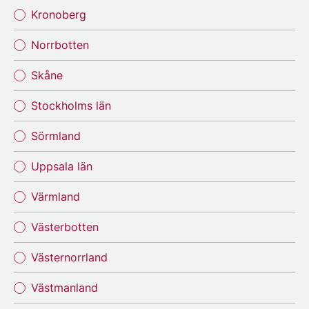
Kronoberg
Norrbotten
Skåne
Stockholms län
Sörmland
Uppsala län
Värmland
Västerbotten
Västernorrland
Västmanland