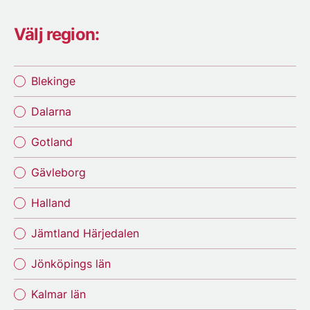
Välj region:
Blekinge
Dalarna
Gotland
Gävleborg
Halland
Jämtland Härjedalen
Jönköpings län
Kalmar län