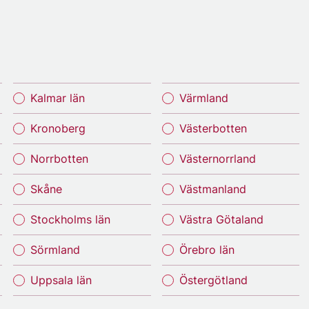
Kalmar län
Värmland
Kronoberg
Västerbotten
Norrbotten
Västernorrland
Skåne
Västmanland
Stockholms län
Västra Götaland
Sörmland
Örebro län
Uppsala län
Östergötland