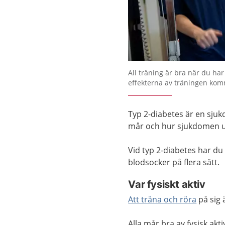
Förstora bilden
All träning är bra när du har
effekterna av träningen kom
Typ 2-diabetes är en sju
mår och hur sjukdomen u
Vid typ 2-diabetes har du
blodsocker på flera sätt.
Var fysiskt aktiv
Att träna och röra
på sig 
Alla mår bra av fysisk akt