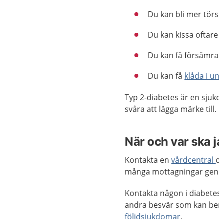
Du kan bli mer törs
Du kan kissa oftar
Du kan få försämra
Du kan få
klåda i u
Typ 2-diabetes är en sju
svåra att lägga märke till.
När och var ska 
Kontakta en
vårdcentral
många mottagningar ge
Kontakta någon i diabete
andra besvär som kan b
följdsjukdomar
.