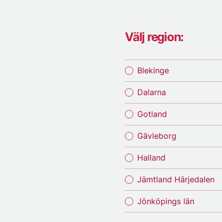
Välj region:
Blekinge
Dalarna
Gotland
Gävleborg
Halland
Jämtland Härjedalen
Jönköpings län