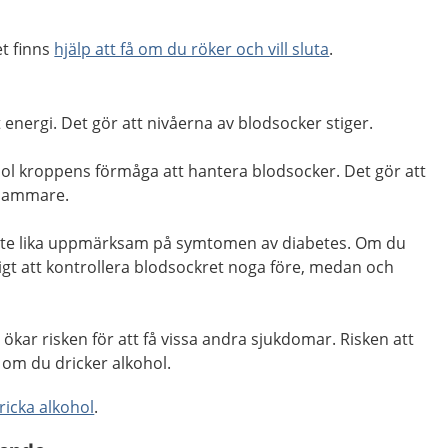
et finns
hjälp att få om du röker och vill sluta
.
 energi. Det gör att nivåerna av blodsocker stiger.
l kroppens förmåga att hantera blodsocker. Det gör att
gsammare.
inte lika uppmärksam på symtomen av diabetes. Om du
ktigt att kontrollera blodsockret noga före, medan och
ökar risken för att få vissa andra sjukdomar. Risken att
om du dricker alkohol.
dricka alkohol
.