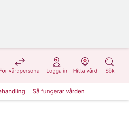
på 1177.se
på 1177.se
på 1177.se
på 1177.se
För vårdpersonal
Logga in
Hitta vård
Sök
ehandling
Så fungerar vården