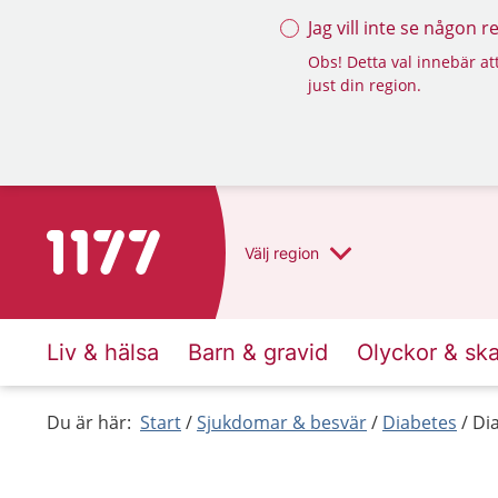
Jag vill inte se någon 
Obs! Detta val innebär att
just din region.
Till startsidan för 1177
Välj
region
Liv & hälsa
Barn & gravid
Olyckor & sk
Du är här:
Start
Sjukdomar & besvär
Diabetes
Di