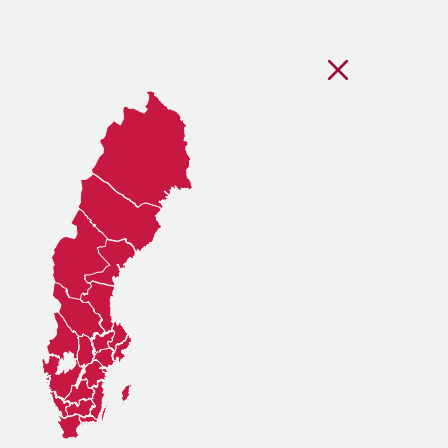
Stäng regionsvälj