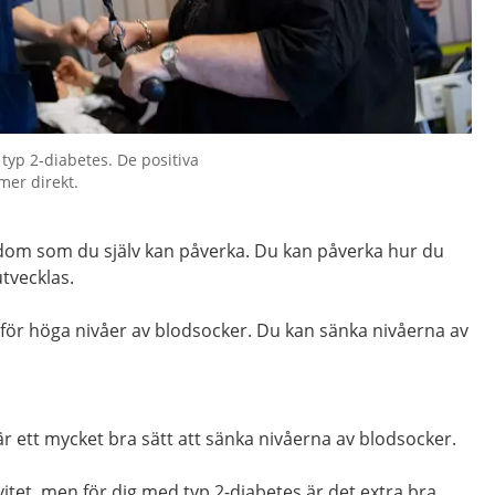
 typ 2-diabetes. De positiva
mer direkt.
kdom som du själv kan påverka. Du kan påverka hur du
tvecklas.
 för höga nivåer av blodsocker. Du kan sänka nivåerna av
är ett mycket bra sätt att sänka nivåerna av blodsocker.
ivitet, men för dig med typ 2-diabetes är det extra bra.