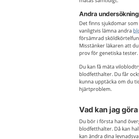
mätas samtidigt.
Andra undersökning
Det finns sjukdomar som ka
vanligtvis lämna andra
bl
försämrad sköldkörtelfun
Misstänker läkaren att du
prov för genetiska tester.
Du kan få mäta viloblodt
blodfetthalter. Du får o
kunna upptäcka om du tidi
hjärtproblem.
Vad kan jag göra 
Du bör i första hand öve
blodfetthalter. Då kan ha
kan ändra dina levnadsvan