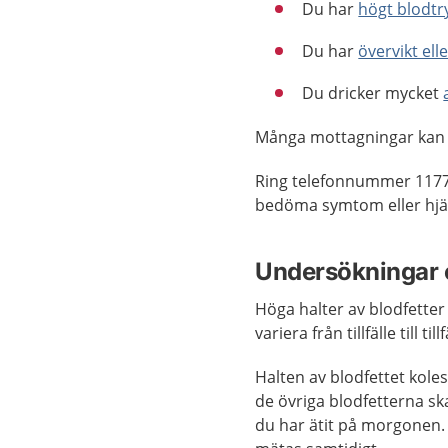
Du har
högt blodtr
Du har
övervikt ell
Du dricker mycket
Många mottagningar kan
Ring telefonnummer 1177
bedöma symtom eller hjäl
Undersökningar 
Höga halter av blodfett
variera från tillfälle till 
Halten av blodfettet kole
de övriga blodfetterna ska
du har ätit på morgonen. 