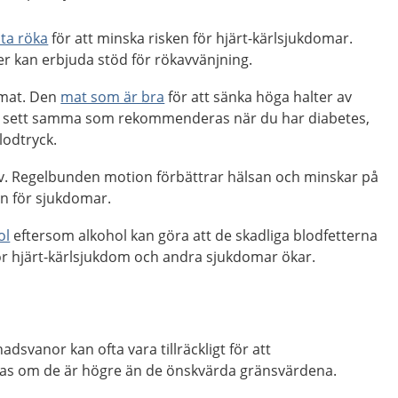
uta röka
för att minska risken för hjärt-kärlsjukdomar.
r kan erbjuda stöd för rökavvänjning.
mat. Den
mat som är bra
för att sänka höga halter av
ort sett samma som rekommenderas när du har diabetes,
lodtryck.
tiv. Regelbunden motion förbättrar hälsan och minskar på
ken för sjukdomar.
ol
eftersom alkohol kan göra att de skadliga blodfetterna
för hjärt-kärlsjukdom och andra sjukdomar ökar.
adsvanor kan ofta vara tillräckligt för att
kas om de är högre än de önskvärda gränsvärdena.