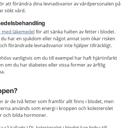
för att förändra dina levnadsvanor av vårdpersonalen på
r sökt vård.
medelsbehandling
g med läkemedel
för att sänka halten av fetter i blodet.
m du har en sjukdom eller något annat som ökar risken
och förändrade levnadsvanor inte hjälper tillräckligt.
vs vanligtvis om du till exempel har haft hjärtinfarkt
ven om du har diabetes eller vissa former av ärftlig
na.
oppen?
er är de två fetter som framför allt finns i blodet, men
riderna används som energi i kroppen och kolesterolet
ler och bilda hormoner.
a så kallade LDL-kolesterolet i blodet kan bidra till