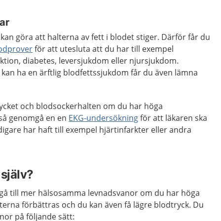
ar
n göra att halterna av fett i blodet stiger. Därför får du
odprover
för att utesluta att du har till exempel
ktion, diabetes, leversjukdom eller njursjukdom.
 kan ha en ärftlig blodfettssjukdom får du även lämna
rycket och blodsockerhalten om du har höga
ckså genomgå en en
EKG-undersökning
för att läkaren ska
gare har haft till exempel hjärtinfarkter eller andra
själv?
rgå till mer hälsosamma levnadsvanor om du har höga
lterna förbättras och du kan även få lägre blodtryck. Du
or på följande sätt: