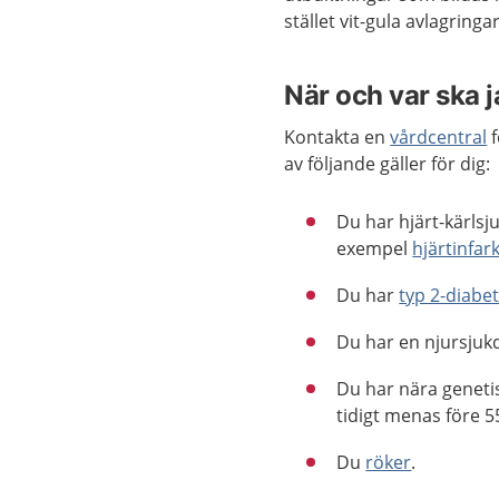
stället vit-gula avlagring
När och var ska 
Kontakta en
vårdcentral
f
av följande gäller för dig:
Du har hjärt-kärls
exempel
hjärtinfar
Du har
typ 2-diabe
Du har en njursju
Du har nära genetis
tidigt menas före 5
Du
röker
.