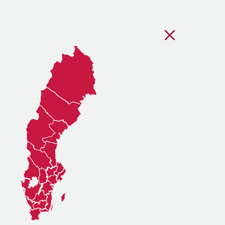
Stäng regionsvälj