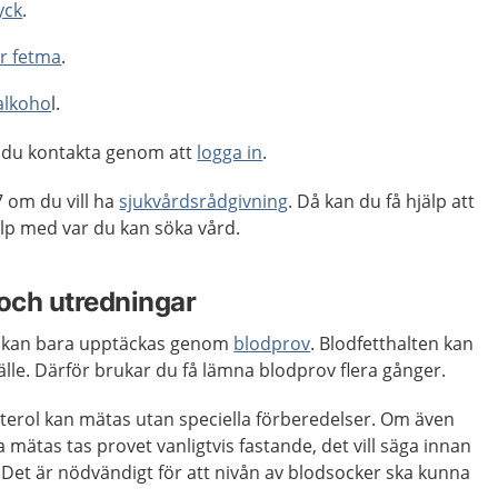
yck
.
er fetma
.
alkoho
l.
 du kontakta genom att
logga in
.
 om du vill ha
sjukvårdsrådgivning
. Då kan du få hjälp att
p med var du kan söka vård.
och utredningar
er kan bara upptäckas genom
blodprov
. Blodfetthalten kan
tillfälle. Därför brukar du få lämna blodprov flera gånger.
sterol kan mätas utan speciella förberedelser. Om även
 mätas tas provet vanligtvis fastande, det vill säga innan
Det är nödvändigt för att nivån av blodsocker ska kunna