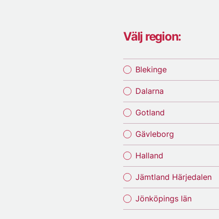
Välj region:
Blekinge
Dalarna
Gotland
Gävleborg
Halland
Jämtland Härjedalen
Jönköpings län