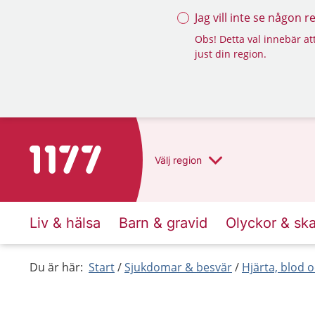
Jag vill inte se någon 
Obs! Detta val innebär att
just din region.
Till startsidan för 1177
Välj
region
Liv & hälsa
Barn & gravid
Olyckor & sk
Du är här:
Start
Sjukdomar & besvär
Hjärta, blod o