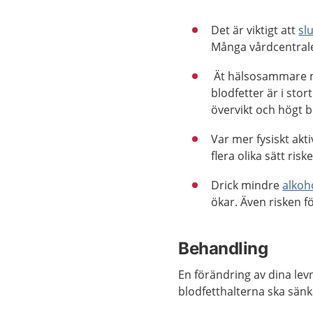
Det är viktigt att
sl
Många vårdcentrale
Ät hälsosammare 
blodfetter är i st
övervikt och högt b
Var mer fysiskt ak
flera olika sätt ris
Drick mindre
alkoh
ökar. Även risken 
Behandling
En förändring av dina levn
blodfetthalterna ska sän