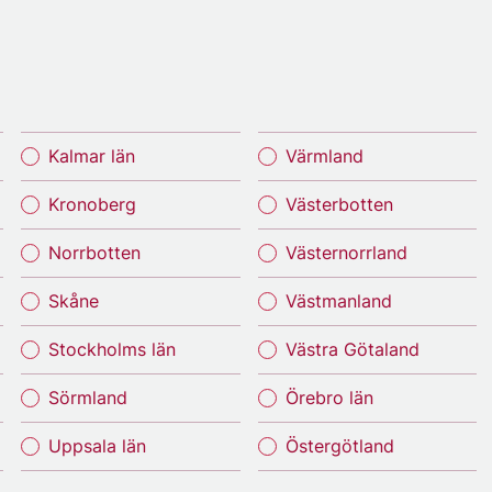
Kalmar län
Värmland
Kronoberg
Västerbotten
Norrbotten
Västernorrland
Skåne
Västmanland
Stockholms län
Västra Götaland
Sörmland
Örebro län
Uppsala län
Östergötland