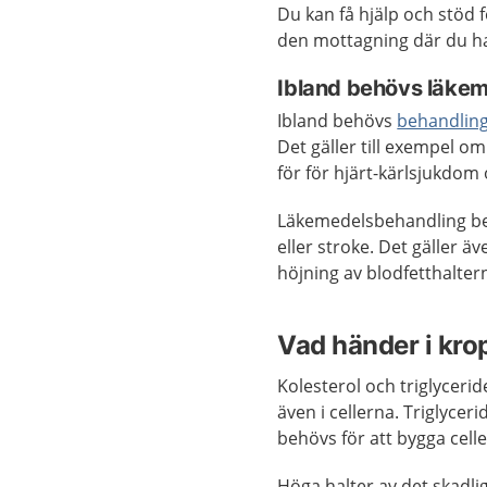
Du kan få hjälp och stöd 
den mottagning där du ha
Ibland behövs läke
Ibland behövs
behandlin
Det gäller till exempel o
för för hjärt-kärlsjukdom 
Läkemedelsbehandling behö
eller stroke. Det gäller ä
höjning av blodfetthalter
Vad händer i kr
Kolesterol och triglycerid
även i cellerna. Triglyce
behövs för att bygga cel
Höga halter av det skadlig