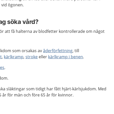
ar vid ögonen.
jag söka vård?
ör att få halterna av blodfetter kontrollerade om något
jukdom som orsakas av
åderförfettning
, till
kt
,
kärlkramp
,
stroke
eller
kärlkramp i benen
.
tes
.
kdom.
ka släktingar som tidigt har fått hjärt-kärlsjukdom. Med
5 år för män och före 65 år för kvinnor.