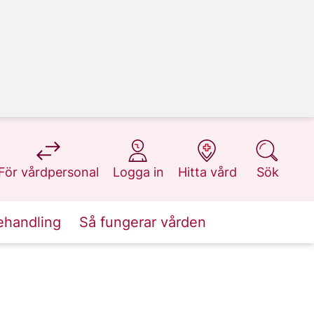
på 1177.se
på 1177.se
på 1177.se
på 1177.se
För vårdpersonal
Logga in
Hitta vård
Sök
ehandling
Så fungerar vården