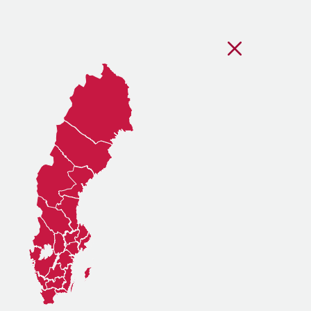
Stäng regionsvälj