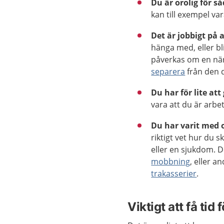
Du är orolig för s
kan till exempel va
Det är jobbigt på 
hänga med, eller bl
påverkas om en närs
separera
från den 
Du har för lite att
vara att du är arbet
Du har varit med
riktigt vet hur du 
eller en sjukdom. De
mobbning
, eller a
trakasserier
.
Viktigt att få tid