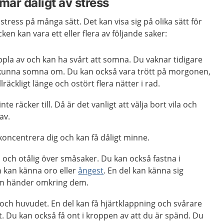
mår dåligt av stress
tress på många sätt. Det kan visa sig på olika sätt för
ken kan vara ett eller flera av följande saker:
ppla av och kan ha svårt att somna. Du vaknar tidigare
 kunna somna om. Du kan också vara trött på morgonen,
llräckligt länge och ostört flera nätter i rad.
nte räcker till. Då är det vanligt att välja bort vila och
av.
koncentrera dig och kan få dåligt minne.
ad och otålig över småsaker. Du kan också fastna i
h kan känna oro eller
ångest
. En del kan känna sig
 som händer omkring dem.
och huvudet. En del kan få hjärtklappning och svårare
t. Du kan också få ont i kroppen av att du är spänd. Du