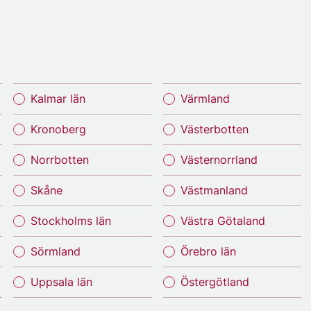
Kalmar län
Värmland
Kronoberg
Västerbotten
Norrbotten
Västernorrland
Skåne
Västmanland
Stockholms län
Västra Götaland
Sörmland
Örebro län
Uppsala län
Östergötland