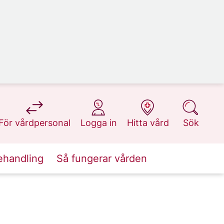
på 1177.se
på 1177.se
på 1177.se
på 1177.se
För vårdpersonal
Logga in
Hitta vård
Sök
ehandling
Så fungerar vården