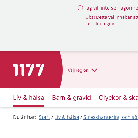
Jag vill inte se någon 
Obs! Detta val innebär att
just din region.
Till startsidan för 1177
Välj
region
Liv & hälsa
Barn & gravid
Olyckor & sk
Du är här:
Start
Liv & hälsa
Stresshantering och s