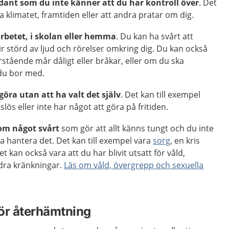
ådant som du inte känner att du har kontroll över
. Det
ra klimatet, framtiden eller att andra pratar om dig.
arbetet, i skolan eller hemma
. Du kan ha svårt att
ir störd av ljud och rörelser omkring dig. Du kan också
tående mår dåligt eller bråkar, eller om du ska
du bor med.
 göra utan att ha valt det själv
. Det kan till exempel
slös eller inte har något att göra på fritiden.
 om något svårt
som gör att allt känns tungt och du inte
ska hantera det. Det kan till exempel vara
sorg
, en kris
t kan också vara att du har blivit utsatt för våld,
ndra kränkningar.
Läs om våld, övergrepp och sexuella
 för återhämtning