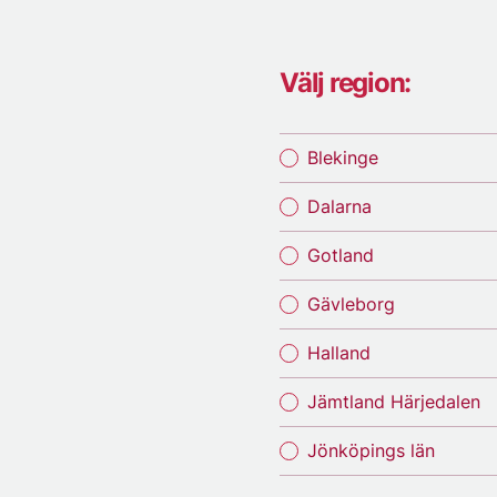
Välj region:
Blekinge
Dalarna
Gotland
Gävleborg
Halland
Jämtland Härjedalen
Jönköpings län