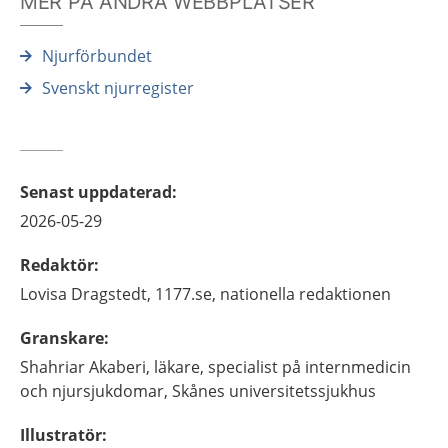
MER PÅ ANDRA WEBBPLATSER
Njurförbundet
Svenskt njurregister
Senast uppdaterad
:
2026-05-29
Redaktör
:
Lovisa
Dragstedt,
1177.se, nationella redaktionen
Granskare
:
Shahriar
Akaberi,
läkare, specialist på internmedicin
och njursjukdomar,
Skånes universitetssjukhus
Illustratör
: