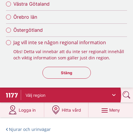
Västra Götaland
Örebro län
Östergötland
Jag vill inte se någon regional information
Obs! Detta val innebär att du inte ser regionalt innehåll
och viktig information som gäller just din region.
Stäng regionsväljaren
Stäng
Välj
region
Till startsidan för 1177
på 1177.se
på 1177.se
Meny
Logga in
Hitta vård
Njurar och urinvägar