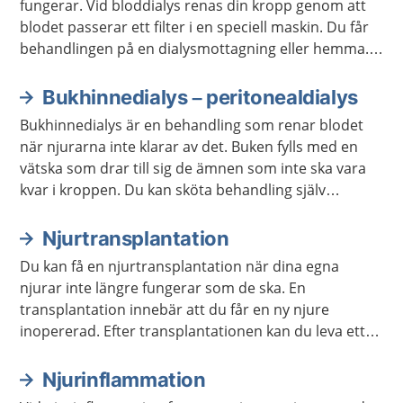
fungerar. Vid bloddialys renas din kropp genom att
blodet passerar ett filter i en speciell maskin. Du får
behandlingen på en dialysmottagning eller hemma.
Du mår bättre en till två veckor efter att du har börjat
med dialys.
Bukhinnedialys – peritonealdialys
Bukhinnedialys är en behandling som renar blodet
när njurarna inte klarar av det. Buken fylls med en
vätska som drar till sig de ämnen som inte ska vara
kvar i kroppen. Du kan sköta behandling själv
hemma, eller få hjälp av utbildad vårdpersonal.
Njurtransplantation
Du kan få en njurtransplantation när dina egna
njurar inte längre fungerar som de ska. En
transplantation innebär att du får en ny njure
inopererad. Efter transplantationen kan du leva ett
vanligt liv, men du behöver ta läkemedel regelbundet
och gå på kontroller resten av livet.
Njurinflammation