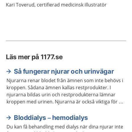
Kari
Toverud,
certifierad medicinsk illustratör
Läs mer på 1177.se
Så fungerar njurar och urinvägar
Njurarna renar blodet från ämnen som inte behövs i
kroppen. Sådana ämnen kallas restprodukter. I
njurarna bildas urin och restprodukterna lämnar
kroppen med urinen. Njurarna är också viktiga för att
reglera vattenbalansen, saltbalansen och blodtrycket
i kroppen.
Bloddialys – hemodialys
Du kan få behandling med dialys när dina njurar inte