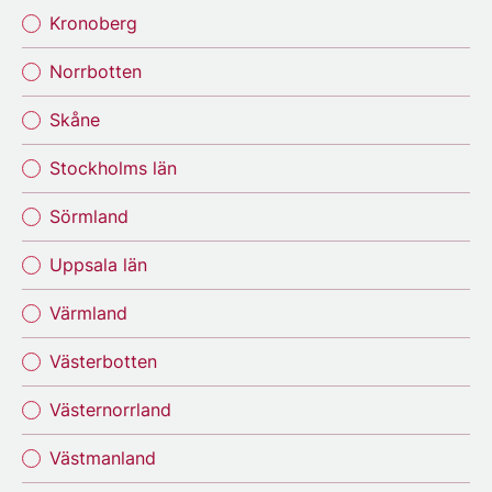
Kronoberg
Norrbotten
Skåne
Stockholms län
Sörmland
Uppsala län
Värmland
Västerbotten
Västernorrland
Västmanland