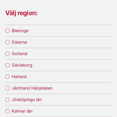
Välj region:
Blekinge
Dalarna
Gotland
Gävleborg
Halland
Jämtland Härjedalen
Jönköpings län
Kalmar län