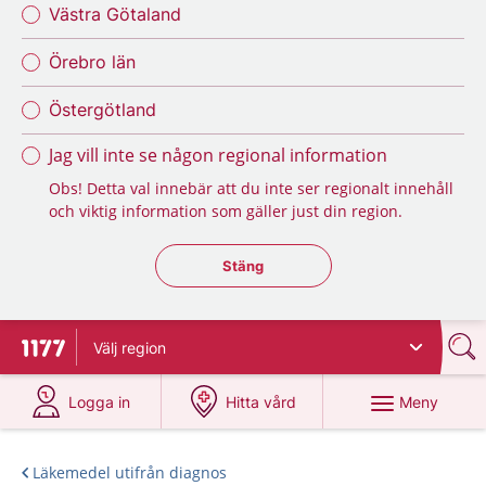
Västra Götaland
Örebro län
Östergötland
Jag vill inte se någon regional information
Obs! Detta val innebär att du inte ser regionalt innehåll
och viktig information som gäller just din region.
Stäng regionsväljaren
Stäng
Välj
region
Till startsidan för 1177
på 1177.se
på 1177.se
Meny
Logga in
Hitta vård
Läkemedel utifrån diagnos