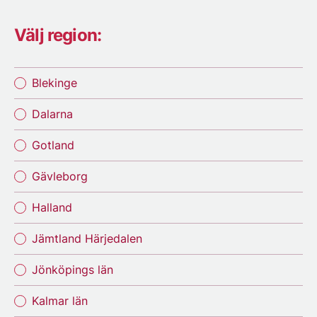
Välj region:
Blekinge
Dalarna
Gotland
Gävleborg
Halland
Jämtland Härjedalen
Jönköpings län
Kalmar län