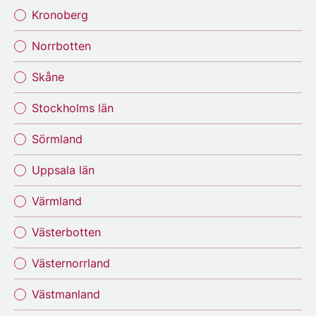
Kronoberg
Norrbotten
Skåne
Stockholms län
Sörmland
Uppsala län
Värmland
Västerbotten
Västernorrland
Västmanland