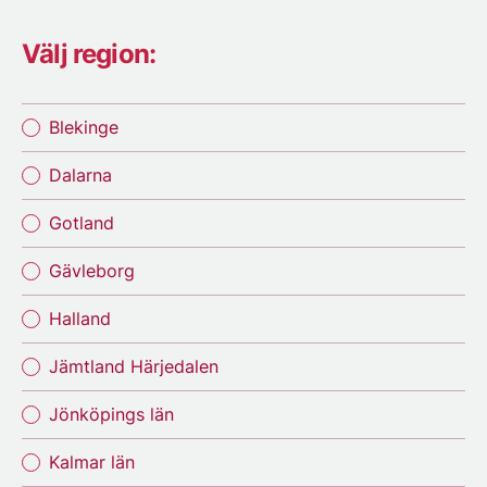
Välj region:
Blekinge
Dalarna
Gotland
Gävleborg
Halland
Jämtland Härjedalen
Jönköpings län
Kalmar län