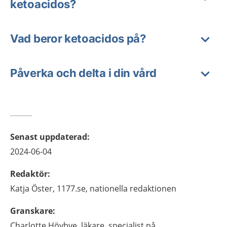
ketoacidos?
Vad beror ketoacidos på?
Påverka och delta i din vård
Senast uppdaterad
:
2024-06-04
Redaktör
:
Katja
Öster,
1177.se, nationella redaktionen
Granskare
:
Charlotte
Höybye,
läkare, specialist på