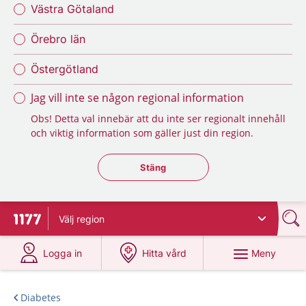
Västra Götaland
Örebro län
Östergötland
Jag vill inte se någon regional information
Obs! Detta val innebär att du inte ser regionalt innehåll
och viktig information som gäller just din region.
Stäng regionsväljaren
Stäng
Välj
region
Till startsidan för 1177
på 1177.se
på 1177.se
Meny
Logga in
Hitta vård
Diabetes