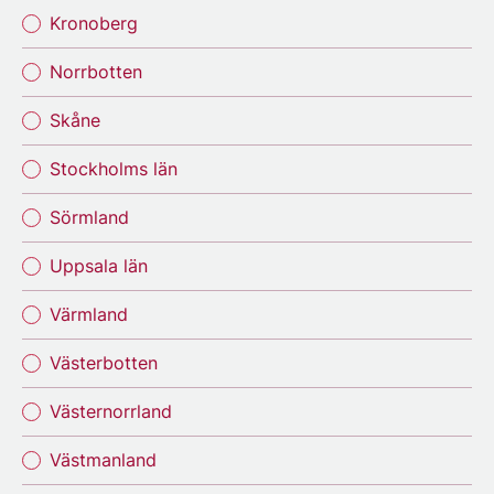
Kronoberg
Norrbotten
Skåne
Stockholms län
Sörmland
Uppsala län
Värmland
Västerbotten
Västernorrland
Västmanland