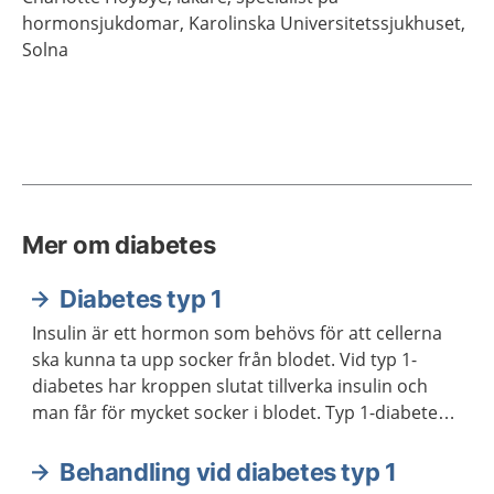
hormonsjukdomar,
Karolinska Universitetssjukhuset,
Solna
Mer om diabetes
Diabetes typ 1
Insulin är ett hormon som behövs för att cellerna
ska kunna ta upp socker från blodet. Vid typ 1-
diabetes har kroppen slutat tillverka insulin och
man får för mycket socker i blodet. Typ 1-diabetes
är en sjukdom man har hela livet. Man behöver få
behandling med insulin och kontrollera
Behandling vid diabetes typ 1
blodsockret regelbundet.