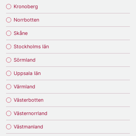
Kronoberg
Norrbotten
Skåne
Stockholms län
Sörmland
Uppsala län
Värmland
Västerbotten
Västernorrland
Västmanland