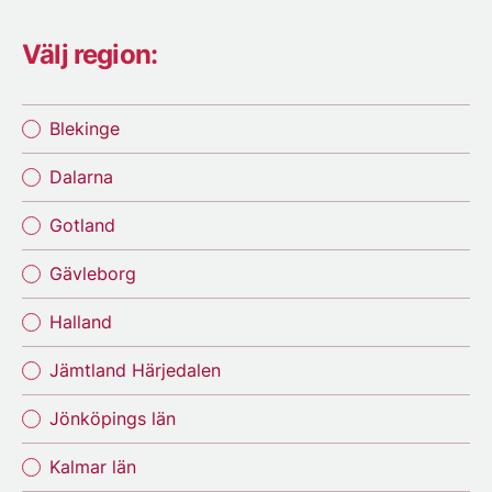
Välj region:
Blekinge
Dalarna
Gotland
Gävleborg
Halland
Jämtland Härjedalen
Jönköpings län
Kalmar län