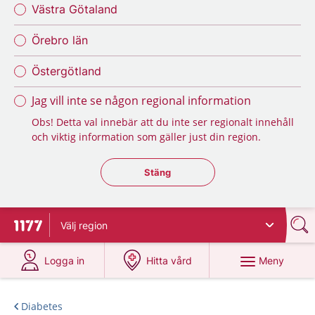
Västra Götaland
Örebro län
Östergötland
Jag vill inte se någon regional information
Obs! Detta val innebär att du inte ser regionalt innehåll
och viktig information som gäller just din region.
Stäng regionsväljaren
Stäng
Välj
region
Till startsidan för 1177
på 1177.se
på 1177.se
Meny
Logga in
Hitta vård
Diabetes