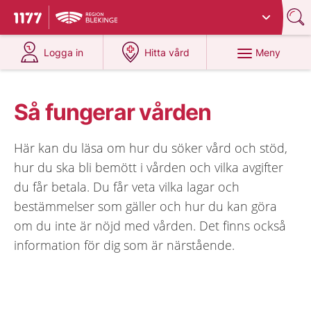
Du har valt region
Blekinge
.
Till startsidan för 1177
på 1177.se
på 1177.se
Meny
Logga in
Hitta vård
Så fungerar vården
Här kan du läsa om hur du söker vård och stöd,
hur du ska bli bemött i vården och vilka avgifter
du får betala. Du får veta vilka lagar och
bestämmelser som gäller och hur du kan göra
om du inte är nöjd med vården. Det finns också
information för dig som är närstående.