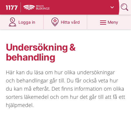
Du har valt region
Blekinge
.
Till startsidan för 1177
på 1177.se
på 1177.se
Meny
Logga in
Hitta vård
Undersökning &
behandling
Här kan du läsa om hur olika undersökningar
och behandlingar går till. Du får också veta hur
du kan må efteråt. Det finns information om olika
sorters läkemedel och om hur det går till att få ett
hjälpmedel.