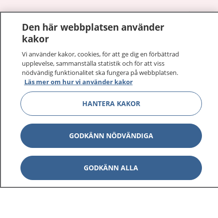
1177
–
tryggt om din hälsa och vård
Den här webbplatsen använder
kakor
På 1177.se får du råd om hälsa och information om
sjukdomar och vilka mottagningar du kan kontakta.
Vi använder kakor, cookies, för att ge dig en förbättrad
Logga in för att läsa din journal och göra dina
upplevelse, sammanställa statistik och för att viss
nödvändig funktionalitet ska fungera på webbplatsen.
vårdärenden. Ring telefonnummer 1177 för
Läs mer om hur vi använder kakor
sjukvårdsrådgivning dygnet runt.
1177 ger dig råd när du vill må bättre.
HANTERA KAKOR
GODKÄNN NÖDVÄNDIGA
Visa inn
1177 på flera språk
GODKÄNN ALLA
Visa inn
Om 1177
Visa inn
Kontakt