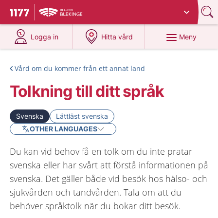
Du har valt region
Blekinge
.
Till startsidan för 1177
på 1177.se
på 1177.se
Meny
Logga in
Hitta vård
Vård om du kommer från ett annat land
Tolkning till ditt språk
Svenska
Lättläst svenska
OTHER LANGUAGES
Du kan vid behov få en tolk om du inte pratar
svenska eller har svårt att förstå informationen på
svenska. Det gäller både vid besök hos hälso- och
sjukvården och tandvården. Tala om att du
behöver språktolk när du bokar ditt besök.