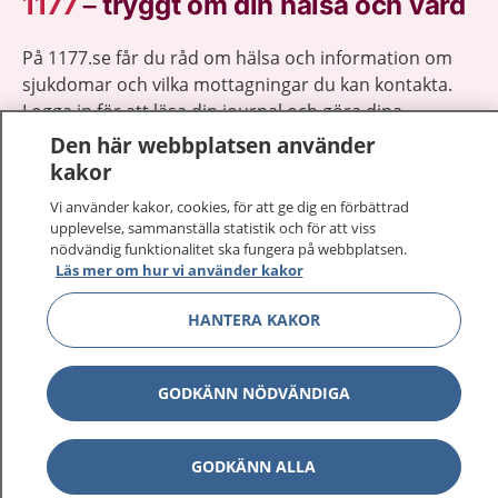
1177
–
tryggt om din hälsa och vård
På 1177.se får du råd om hälsa och information om
sjukdomar och vilka mottagningar du kan kontakta.
Logga in för att läsa din journal och göra dina
vårdärenden. Ring telefonnummer 1177 för
Den här webbplatsen använder
sjukvårdsrådgivning dygnet runt.
kakor
1177 ger dig råd när du vill må bättre.
Vi använder kakor, cookies, för att ge dig en förbättrad
upplevelse, sammanställa statistik och för att viss
nödvändig funktionalitet ska fungera på webbplatsen.
Läs mer om hur vi använder kakor
HANTERA KAKOR
Visa inn
1177 på flera språk
Visa inn
GODKÄNN NÖDVÄNDIGA
Om 1177
Visa inn
Kontakt
GODKÄNN ALLA