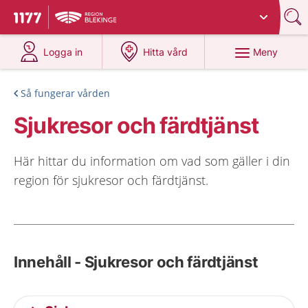
Du har valt region
Blekinge
.
Till startsidan för 1177
på 1177.se
på 1177.se
Meny
Logga in
Hitta vård
Så fungerar vården
Sjukresor och färdtjänst
Här hittar du information om vad som gäller i din
region för sjukresor och färdtjänst.
Innehåll - Sjukresor och färdtjänst