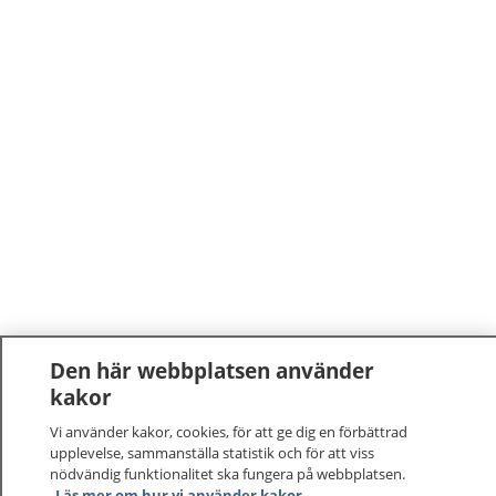
Den här webbplatsen använder
kakor
Vi använder kakor, cookies, för att ge dig en förbättrad
upplevelse, sammanställa statistik och för att viss
nödvändig funktionalitet ska fungera på webbplatsen.
1177
–
tryggt om din hälsa och vård
Läs mer om hur vi använder kakor