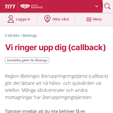
Du har valt region
Blekinge
.
Till startsidan för 1177
på 1177.se
på 1177.se
Meny
Logga in
Hitta vård
Vården i Blekinge
Vi ringer upp dig (callback)
Innehållet gäller för Blekinge
Innehållet gäller för Blekinge
Region Blekinges återuppringningstjänst (callback)
gör det lättare att nå hälso- och sjukvården via
telefon. Många vårdcentraler och andra
mottagningar har återuppringingstjänsten.
Tjänsten innebär att du inte behöver få en