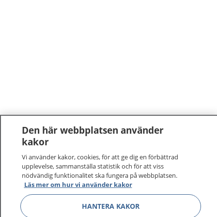
Den här webbplatsen använder
kakor
Vi använder kakor, cookies, för att ge dig en förbättrad
upplevelse, sammanställa statistik och för att viss
nödvändig funktionalitet ska fungera på webbplatsen.
1177
–
tryggt om din hälsa och vård
Läs mer om hur vi använder kakor
HANTERA KAKOR
På 1177.se får du råd om hälsa och information om