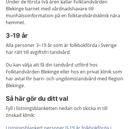
Under de första två åren kallar Folktandvården
Blekinge barnet med vårdnadshavare till
munhälsoinformation på en folktandvårdsklinik nära
hemmet.
3-19 år
Alla personer 3–19 år som är folkbokförda i Sverige
har rätt till avgiftsfri tandvård.
Du kan välja att få din tandvård utförd hos
Folktandvården Blekinge eller hos en privat klinik som
har avtal för barn- och ungdomstandvård med Region
Blekinge.
Så här gör du ditt val
Fyll i listningsblanketten nedan och skicka in till
önskad klinik:
Listningsblankett personer 0-19 år folkbokförda i