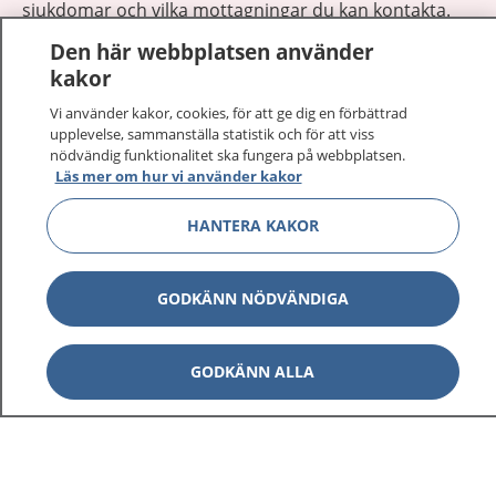
sjukdomar och vilka mottagningar du kan kontakta.
Logga in för att läsa din journal och göra dina
Den här webbplatsen använder
vårdärenden. Ring telefonnummer 1177 för
kakor
sjukvårdsrådgivning dygnet runt.
Vi använder kakor, cookies, för att ge dig en förbättrad
1177 ger dig råd när du vill må bättre.
upplevelse, sammanställa statistik och för att viss
nödvändig funktionalitet ska fungera på webbplatsen.
Läs mer om hur vi använder kakor
HANTERA KAKOR
Visa inn
1177 på flera språk
GODKÄNN NÖDVÄNDIGA
Visa inn
Om 1177
GODKÄNN ALLA
Visa inn
Kontakt
Behandling av personuppgifter