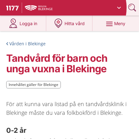
Du har valt region
Blekinge
.
Till startsidan för 1177
på 1177.se
på 1177.se
Meny
Logga in
Hitta vård
Vården i Blekinge
Tandvård för barn och
unga vuxna i Blekinge
Innehållet gäller för Blekinge
Innehållet gäller för Blekinge
För att kunna vara listad på en tandvårdsklinik i
Blekinge måste du vara folkbokförd i Blekinge.
0-2 år