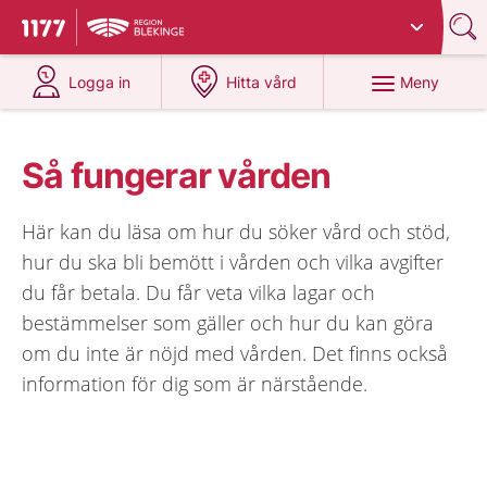
Du har valt region
Blekinge
.
Till startsidan för 1177
på 1177.se
på 1177.se
Meny
Logga in
Hitta vård
Så fungerar vården
Här kan du läsa om hur du söker vård och stöd,
hur du ska bli bemött i vården och vilka avgifter
du får betala. Du får veta vilka lagar och
bestämmelser som gäller och hur du kan göra
om du inte är nöjd med vården. Det finns också
information för dig som är närstående.