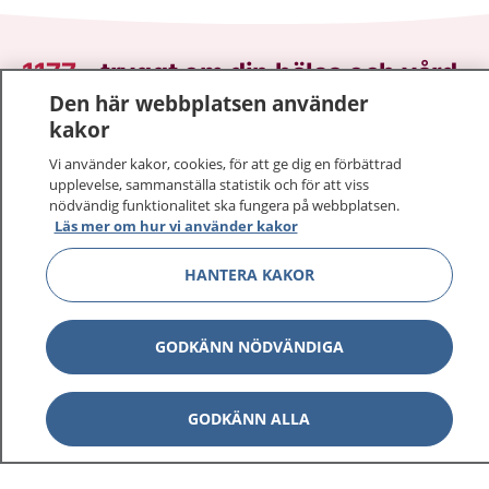
1177
–
tryggt om din hälsa och vård
Den här webbplatsen använder
På 1177.se får du råd om hälsa och information om
kakor
sjukdomar och vilka mottagningar du kan kontakta.
Vi använder kakor, cookies, för att ge dig en förbättrad
Logga in för att läsa din journal och göra dina
upplevelse, sammanställa statistik och för att viss
vårdärenden. Ring telefonnummer 1177 för
nödvändig funktionalitet ska fungera på webbplatsen.
Läs mer om hur vi använder kakor
sjukvårdsrådgivning dygnet runt.
1177 ger dig råd när du vill må bättre.
HANTERA KAKOR
GODKÄNN NÖDVÄNDIGA
Visa inn
1177 på flera språk
GODKÄNN ALLA
Visa inn
Om 1177