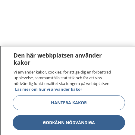
Den här webbplatsen använder
kakor
Vi använder kakor, cookies, för att ge dig en förbättrad
upplevelse, sammanställa statistik och för att viss
nödvändig funktionalitet ska fungera på webbplatsen.
Läs mer om hur vi använder kakor
1177
–
tryggt om din hälsa och vård
HANTERA KAKOR
På 1177.se får du råd om hälsa och information om
sjukdomar och vilka mottagningar du kan kontakta.
GODKÄNN NÖDVÄNDIGA
Logga in för att läsa din journal och göra dina
vårdärenden. Ring telefonnummer 1177 för