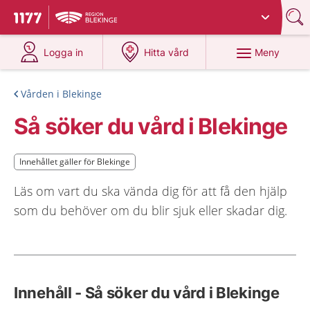
Du har valt region
Blekinge
.
Till startsidan för 1177
på 1177.se
på 1177.se
Meny
Logga in
Hitta vård
Vården i Blekinge
Så söker du vård i Blekinge
Innehållet gäller för Blekinge
Innehållet gäller för Blekinge
Läs om vart du ska vända dig för att få den hjälp
som du behöver om du blir sjuk eller skadar dig.
Innehåll - Så söker du vård i Blekinge