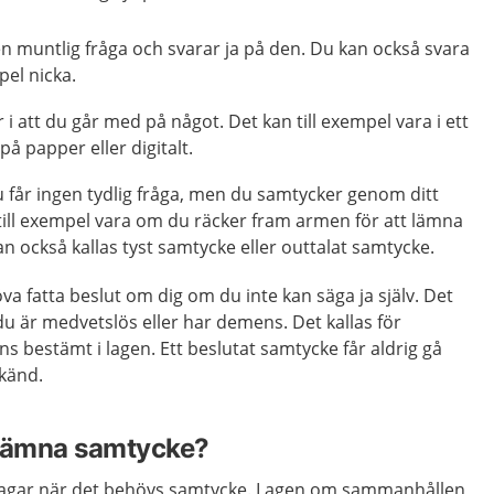
en muntlig fråga och svarar ja på den. Du kan också svara
mpel nicka.
r i att du går med på något. Det kan till exempel vara i ett
på papper eller digitalt.
 får ingen tydlig fråga, men du samtycker genom ditt
till exempel vara om du räcker fram armen för att lämna
an också kallas tyst samtycke eller outtalat samtycke.
 fatta beslut om dig om du inte kan säga ja själv. Det
du är medvetslös eller har demens. Det kallas för
ns bestämt i lagen. Ett beslutat samtycke får aldrig gå
 känd.
 lämna samtycke?
a lagar när det behövs samtycke. Lagen om sammanhållen