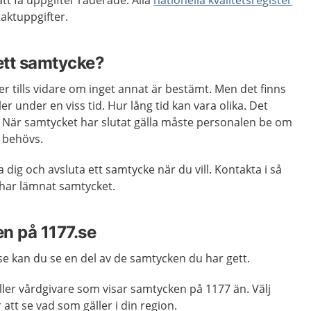
tt få uppgifter raderade. Alla
nationella kvalitetsregister
aktuppgifter.
 ett samtycke?
er tills vidare om inget annat är bestämt. Men det finns
r under en viss tid. Hur lång tid kan vara olika. Det
. När samtycket har slutat gälla måste personalen be om
t behövs.
a dig och avsluta ett samtycke när du vill. Kontakta i så
 har lämnat samtycket.
n på 1177.se
se kan du se en del av de samtycken du har gett.
eller vårdgivare som visar samtycken på 1177 än. Välj
 att se vad som gäller i din region.