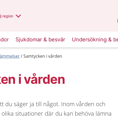
 har valt region
j
en annan
region
Blekinge
.
ador
Sjukdomar & besvär
Undersökning & b
tämmelser
Samtycken i vården
en i vården
t du säger ja till något. Inom vården och
 olika situationer där du kan behöva lämna