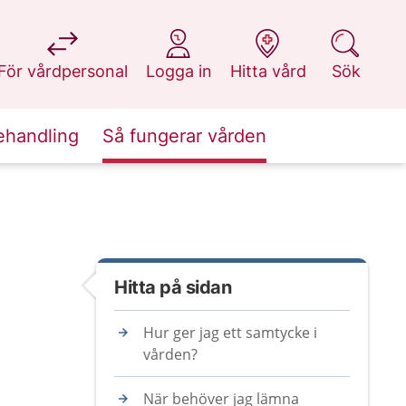
på 1177.se
på 1177.se
på 1177.se
på 1177.se
För vårdpersonal
Logga in
Hitta vård
Sök
ehandling
Så fungerar vården
Hitta på sidan
Hur ger jag ett samtycke i
vården?
När behöver jag lämna