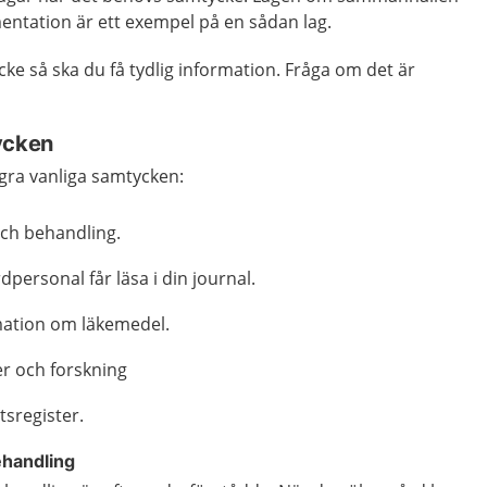
ntation är ett exempel på en sådan lag.
ke så ska du få tydlig information. Fråga om det är
ycken
gra vanliga samtycken:
och behandling.
rdpersonal får läsa i din journal.
rmation om läkemedel.
r och forskning
etsregister.
ehandling