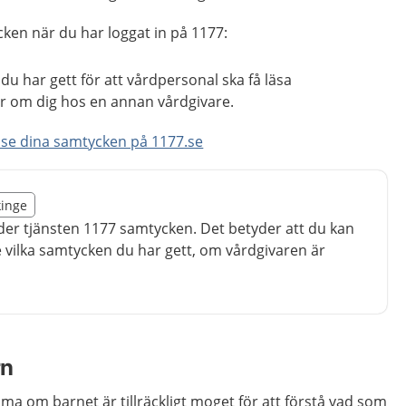
cken när du har loggat in på 1177:
u har gett för att vårdpersonal ska få läsa
r om dig hos en annan vårdgivare.
t se dina samtycken på 1177.se
illägget från region Blekinge
kinge
egion Blekinge
er tjänsten 1177 samtycken. Det betyder att du kan
e vilka samtycken du har gett, om vårdgivaren är
rn
a om barnet är tillräckligt moget för att förstå vad som