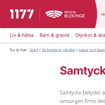
Till startsidan för 1177
Du
Väl
Liv & hälsa
Barn & gravid
Olyckor & sk
Du är här:
Start
Så fungerar vården
Lagar och bes
Samtyck
Samtycke betyder at
omsorgen finns det