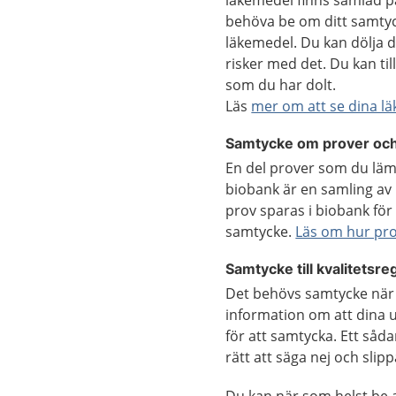
läkemedel finns samlad p
behöva be om ditt samtyc
läkemedel.
Du kan dölja d
risker med det. Du kan ti
som du har dolt.
Läs
mer om att se dina l
Samtycke om prover och
En del prover som du lämn
biobank är en samling av b
prov sparas i biobank för 
samtycke.
Läs om hur pro
Samtycke till kvalitetsre
Det behövs samtycke när up
information om att dina u
för att samtycka. Ett såd
rätt att säga nej och slip