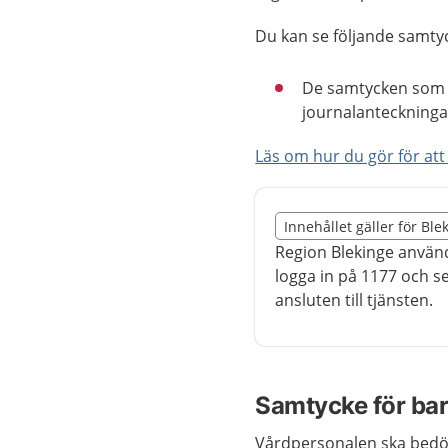
Du kan se följande samty
De samtycken som d
journalanteckninga
Läs om hur du gör för at
Slut på det regionala t
Innehållet gäller för Ble
Nedan innehåll gäller r
Region Blekinge använd
logga in på 1177 och s
ansluten till tjänsten.
Samtycke för ba
Vårdpersonalen ska bedöm