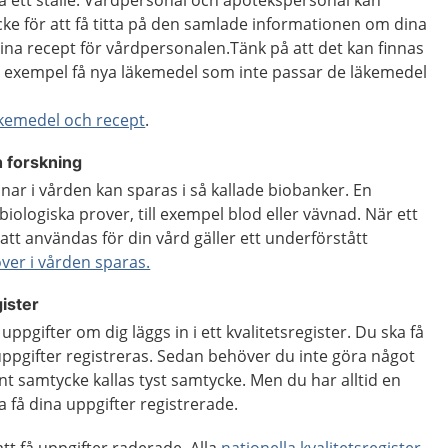
å ett ställe. Vårdpersonal och apotekspersonal kan
ke för att få titta på den samlade informationen om dina
ina recept för vårdpersonalen.Tänk på att det kan finnas
ll exempel få nya läkemedel som inte passar de läkemedel
äkemedel och recept
.
 forskning
ar i vården kan sparas i så kallade biobanker. En
iologiska prover, till exempel blod eller vävnad. När ett
att användas för din vård gäller ett underförstått
ver i vården sparas.
gister
pgifter om dig läggs in i ett kvalitetsregister. Du ska få
ppgifter registreras. Sedan behöver du inte göra något
ant samtycke kallas tyst samtycke. Men du har alltid en
pa få dina uppgifter registrerade.