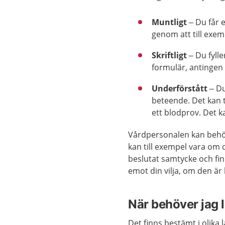
Muntligt
– Du får 
genom att till exe
Skriftligt
– Du fylle
formulär, antingen 
Underförstått
– Du
beteende. Det kan 
ett blodprov. Det k
Vårdpersonalen kan behöva
kan till exempel vara om 
beslutat samtycke och fin
emot din vilja, om den är
När behöver jag
Det finns bestämt i olik