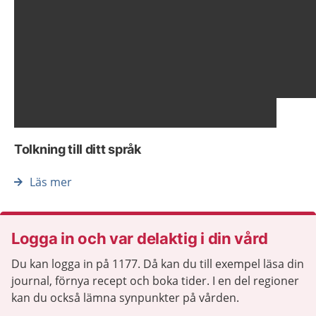
Visa föregående bild
Vis
Tolkning till ditt språk
Läs mer
Logga in och var delaktig i din vård
Du kan logga in på 1177. Då kan du till exempel läsa din
journal, förnya recept och boka tider. I en del regioner
kan du också lämna synpunkter på vården.