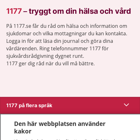
1177
–
tryggt om din hälsa och vård
På 1177.se får du råd om hälsa och information om
sjukdomar och vilka mottagningar du kan kontakta.
Logga in för att läsa din journal och göra dina
vårdärenden. Ring telefonnummer 1177 för
sjukvårdsrådgivning dygnet runt.
1177 ger dig råd när du vill må bättre.
Visa inn
1177 på flera språk
Visa inn
Om 1177
Den här webbplatsen använder
kakor
Visa inn
Kontakt