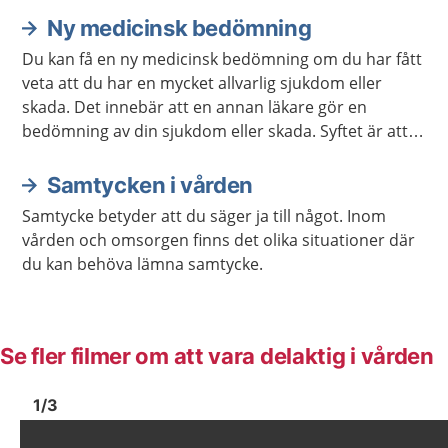
Ny medicinsk bedömning
Du kan få en ny medicinsk bedömning om du har fått
veta att du har en mycket allvarlig sjukdom eller
skada. Det innebär att en annan läkare gör en
bedömning av din sjukdom eller skada. Syftet är att
du ska känna dig trygg med att du får den vård som
passar bäst.
Samtycken i vården
Samtycke betyder att du säger ja till något. Inom
vården och omsorgen finns det olika situationer där
du kan behöva lämna samtycke.
Se fler filmer om att vara delaktig i vården
Bild
1
Bild
1
1
/
3