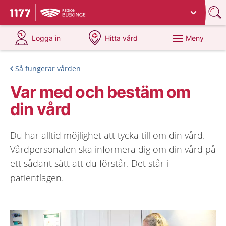
Du har valt region
Blekinge
.
Till startsidan för 1177
på 1177.se
på 1177.se
Meny
Logga in
Hitta vård
Så fungerar vården
Var med och bestäm om
din vård
Du har alltid möjlighet att tycka till om din vård.
Vårdpersonalen ska informera dig om din vård på
ett sådant sätt att du förstår. Det står i
patientlagen.