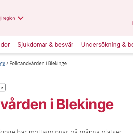
 har valt region
j
en annan
region
Blekinge
.
ador
Sjukdomar & besvär
Undersökning & b
nge
Folktandvården i Blekinge
ge
ge
vården i Blekinge
kinge har mottagningar på många platser