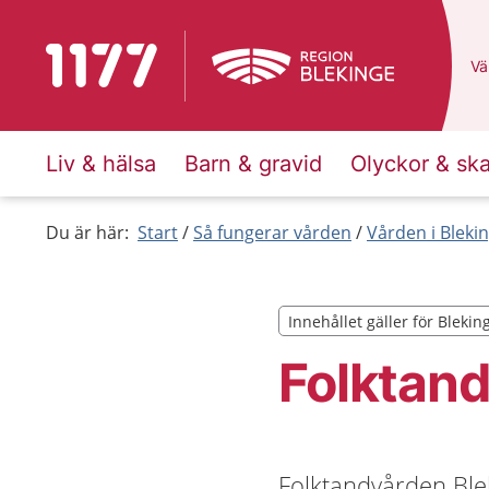
Till startsidan för 1177
Du
Väl
Liv & hälsa
Barn & gravid
Olyckor & sk
Du är här:
Start
Så fungerar vården
Vården i Bleki
Innehållet gäller för Blekin
Innehållet gäller för Blekin
Folktand
Folktandvården Ble