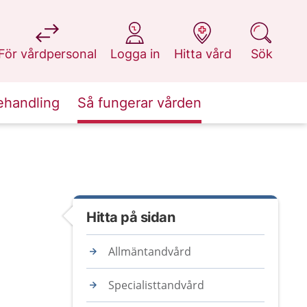
på 1177.se
på 1177.se
på 1177.se
på 1177.se
För vårdpersonal
Logga in
Hitta vård
Sök
ehandling
Så fungerar vården
Hitta på sidan
Allmäntandvård
Specialisttandvård