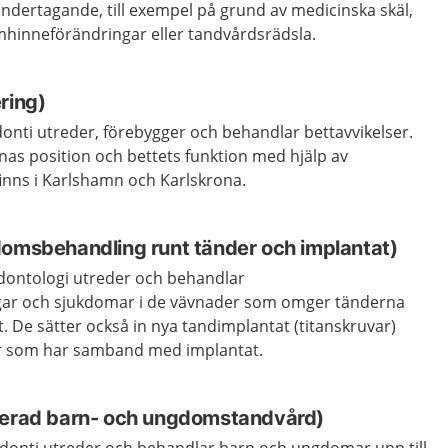
ndertagande, till exempel på grund av medicinska skäl,
hinneförändringar eller tandvårdsrädsla.
ring)
onti utreder, förebygger och behandlar bettavvikelser.
nas position och bettets funktion med hjälp av
finns i Karlshamn och Karlskrona.
domsbehandling runt tänder och implantat)
dontologi utreder och behandlar
ar och sjukdomar i de vävnader som omger tänderna
t. De sätter också in nya tandimplantat (titanskruvar)
r som har samband med implantat.
serad barn- och ungdomstandvård)