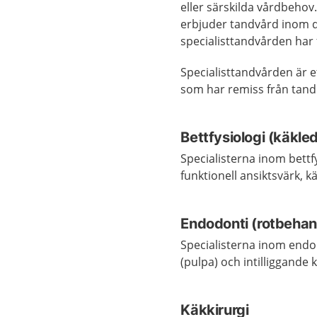
eller särskilda vårdbehov.
erbjuder tandvård inom de
specialisttandvården har
Specialisttandvården är 
som har remiss från tandl
Bettfysiologi (käkle
Specialisterna inom bettf
funktionell ansiktsvärk,
Endodonti (rotbehan
Specialisterna inom endo
(pulpa) och intilliggand
Käkkirurgi