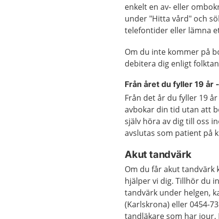
enkelt en av- eller ombokn
under "Hitta vård" och sö
telefontider eller lämna 
Om du inte kommer på bok
debitera dig enligt folkt
Från året du fyller 19 år
Från det år du fyller 19 
avbokar din tid utan att b
själv höra av dig till os
avslutas som patient på k
Akut tandvärk
Om du får akut tandvärk k
hjälper vi dig. Tillhör du
tandvärk under helgen, ka
(Karlskrona) eller 0454-7
tandläkare som har jour.