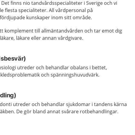
 Det finns nio tandvårdsspecialiteter i Sverige och vi
 flesta specialiteter. All vårdpersonal på
 fördjupade kunskaper inom sitt område.
ett komplement till allmäntandvården och tar emot dig
äkare, läkare eller annan vårdgivare.
dsbesvär)
ysiologi utreder och behandlar obalans i bettet,
 käkledsproblematik och spänningshuvudvärk.
dling)
donti utreder och behandlar sjukdomar i tandens kärna
e käkben. De gör bland annat svårare rotbehandlingar.