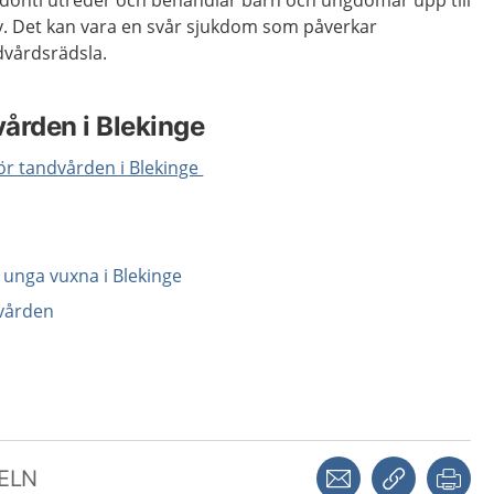
donti utreder och behandlar barn och ungdomar upp till
v. Det kan vara en svår sjukdom som påverkar
dvårdsrädsla.
vården i Blekinge
ör tandvården i Blekinge
 unga vuxna i Blekinge
dvården
Dela via mejl
Kopiera län
Skr
KELN