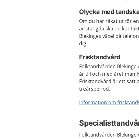
Olycka med tandsk
Om du har råkat ut för e
är stängda ska du kontakt
Blekinges växel på telefo
dig.
Frisktandvård
Folktandvården Blekinge erb
år till och med året man fy
Frisktandvård är ett sätt
treårsperiod.
Information om frisktand
Specialisttandvå
Folktandvården Blekinge e