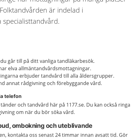
 Folktandvården är indelad i
 specialisttandvård.
u går till på ditt vanliga tandläkarbesök.
har elva allmäntandvårdsmottagningar.
garna erbjuder tandvård till alla åldersgrupper.
nd annat rådgivning och förebyggande vård.
ia telefon
 tänder och tandvård här på 1177.se. Du kan också ringa
ivning om när du bör söka vård.
bud, ombokning och uteblivande
n, kontakta oss senast 24 timmar innan avsatt tid. Gör