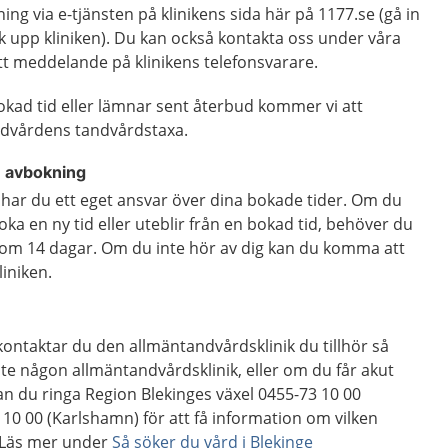
ing via e-tjänsten på klinikens sida här på 1177.se (gå in
k upp kliniken). Du kan också kontakta oss under våra
ett meddelande på klinikens telefonsvarare.
ad tid eller lämnar sent återbud kommer vi att
andvårdens tandvårdstaxa.
 - avbokning
år har du ett eget ansvar över dina bokade tider. Om du
oka en ny tid eller uteblir från en bokad tid, behöver du
s inom 14 dagar. Om du inte hör av dig kan du komma att
liniken.
ontaktar du den allmäntandvårdsklinik du tillhör så
 inte någon allmäntandvårdsklinik, eller om du får akut
n du ringa Region Blekinges växel 0455-73 10 00
3 10 00 (Karlshamn) för att få information om vilken
 Läs mer under
Så söker du vård i Blekinge