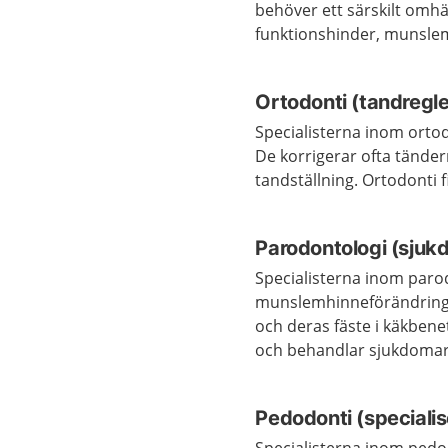
behöver ett särskilt omhä
funktionshinder, munslem
Ortodonti (tandregle
Specialisterna inom ortod
De korrigerar ofta tänder
tandställning. Ortodonti 
Parodontologi (sjuk
Specialisterna inom paro
munslemhinneförändring
och deras fäste i käkbene
och behandlar sjukdoma
Pedodonti (speciali