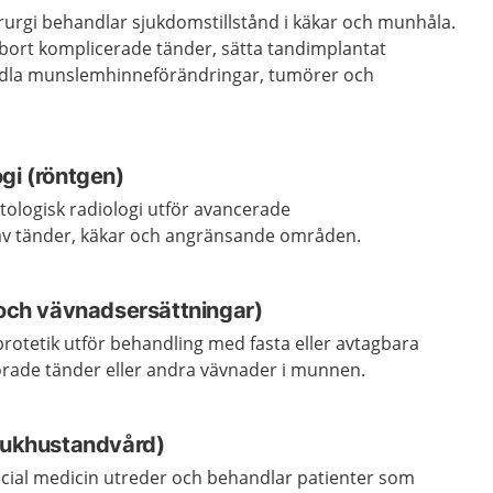
rurgi behandlar sjukdomstillstånd i käkar och munhåla.
 bort komplicerade tänder, sätta tandimplantat
andla munslemhinneförändringar, tumörer och
gi (röntgen)
tologisk radiologi utför avancerade
v tänder, käkar och angränsande områden.
 och vävnadsersättningar)
protetik utför behandling med fasta eller avtagbara
lorade tänder eller andra vävnader i munnen.
sjukhustandvård)
acial medicin utreder och behandlar patienter som